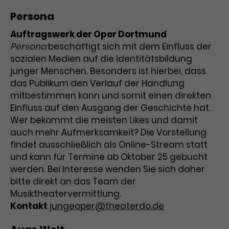
Benutzer*in wiedererkannt werden,
Marketing
und es wird Zugang zu
Persona
Laufzeit
2 Jahre
Diese Gruppe beinhaltet alle Scripte, die es uns
geschützten Bereichen gewährt.
Auftragswerk der Oper Dortmund
ermöglichen die Leistung unserer
Dieses Cookie wird von Google
Werbekampagnen zu analysieren und
Persona
beschäftigt sich mit dem Einfluss der
Conversions zu messen. Außerdem helfen sie
Analytics installiert. Das Cookie
sozialen Medien auf die Identitätsbildung
uns dabei Werbeanzeigen und Inhalte besser auf
wird verwendet, um
die Interessen unserer Nutzer abzustimmen.
junger Menschen. Besonders ist hierbei, dass
Name
cookie_optin
Besucher*innen-, Sitzungs- und
das Publikum den Verlauf der Handlung
Cookie-Informationen
Name
Kampagnendaten zu berechnen
_gcl_au
mitbestimmen kann und somit einen direkten
Anbieter
TYPO3
Zweck
und die Nutzung der Website für
Einfluss auf den Ausgang der Geschichte hat.
Anbieter
Google Ads
den Analysebericht der Website zu
Laufzeit
1 Monat
Wer bekommt die meisten Likes und damit
verfolgen. Die Cookies speichern
Laufzeit
3 Monate
Informationen anonym und weisen
auch mehr Aufmerksamkeit? Die Vorstellung
Enthält die gewählten Tracking-
eine zufallsgenerierte Nummer zu,
findet ausschließlich als Online-Stream statt
Zweck
Optin-Einstellungen.
Wird von Google verwendet, um
um Besuche zu erkennen.
und kann für Termine ab Oktober 25 gebucht
die Effizienz von Werbeanzeigen zu
werden. Bei Interesse wenden Sie sich daher
messen und Conversions zu
bitte direkt an das Team der
Zweck
speichern. Dieses Cookie hilft dabei
Musiktheatervermittlung.
nachzuvollziehen, ob Nutzer über
Name
_gid
Kontakt
jungeoper@theaterdo.de
Google-Anzeigen auf unsere
Website gelangt sind.
Anbieter
Google Analytics