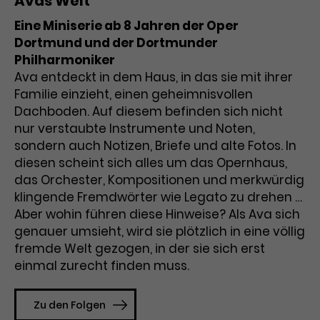
Avas Welt
Eine Miniserie ab 8 Jahren der Oper
Laufzeit
1 Tag
Dortmund und der Dortmunder
Name
Dieses Cookie wird von Google
_gcl_aw
Philharmoniker
Analytics installiert. Das Cookie
Ava entdeckt in dem Haus, in das sie mit ihrer
Anbieter
Google Ads
wird verwendet, um Informationen
Familie einzieht, einen geheimnisvollen
darüber zu speichern, wie
Dachboden. Auf diesem befinden sich nicht
Laufzeit
3 Monate
Besucher*innen eine Website
nur verstaubte Instrumente und Noten,
nutzen, und hilft bei der Erstellung
sondern auch Notizen, Briefe und alte Fotos. In
Dieses Cookie speichert
Zweck
eines Analyseberichts über die
diesen scheint sich alles um das Opernhaus,
Informationen zu Werbeklicks und
Performance der Website. Die
das Orchester, Kompositionen und merkwürdig
Zweck
dient der Zuordnung von
erhobenen Daten umfassen in
Conversions zu Google Ads-
klingende Fremdwörter wie Legato zu drehen …
anonymisierter Form die Anzahl
Kampagnen.
der Besuche, die Quelle, aus der sie
Aber wohin führen diese Hinweise? Als Ava sich
stammen, und die besuchten
genauer umsieht, wird sie plötzlich in eine völlig
Seiten.
fremde Welt gezogen, in der sie sich erst
einmal zurecht finden muss.
Name
_gcl_dc
Zu den Folgen
Anbieter
Google / DoubleClick
Name
_gat_UA-63561367-1