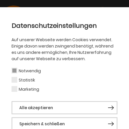
Datenschutzeinstellungen
Auf unserer Webseite werden Cookies verwendet.
Einige davon werden zwingend benötigt, während
THEATERVERMITTLUNG
es uns andere ermöglichen, Ihre Nutzererfahrung
Digitale Angebote
auf unserer Webseite zu verbessern.
Notwendig
Click & See
Statistik
Eine virtuelle Führung durch das Theater
Marketing
Dortmund
Wer keine Möglichkeit hat unsere Führungen
vor Ort zu besuchen, kann auf digitalem Weg
Alle akzeptieren
mit uns einen Blick hinter die Kulissen des
Theaters werfen: Sie erhalten Informationen zu
Speichern & schließen