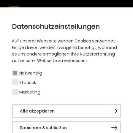
Kontakt
Theater Dortmund
Datenschutzeinstellungen
Theaterkarree 1 -3
44137 Dortmund
Auf unserer Webseite werden Cookies verwendet.
Einige davon werden zwingend benötigt, während
es uns andere ermöglichen, Ihre Nutzererfahrung
Kartenvorverkauf
auf unserer Webseite zu verbessern.
Ticket-Hotline
Notwendig
Tel.:
0231 / 50 27 222
Statistik
Mo. - Sa. 10:00 Uhr - 18:30 Uhr
Marketing
ticketservice@theaterdo.de
Alle akzeptieren
Theaterkasse & Aboservice
Speichern & schließen
Kundencenter am Platz der Alten Synagoge