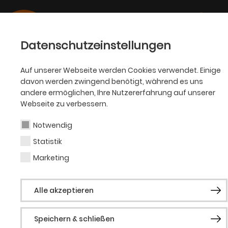
Datenschutzeinstellungen
Auf unserer Webseite werden Cookies verwendet. Einige
Barrierefreiheit
davon werden zwingend benötigt, während es uns
andere ermöglichen, Ihre Nutzererfahrung auf unserer
Webseite zu verbessern.
Tickets und Buchung
Notwendig
Ermäßigungen und Begleitung
Statistik
Marketing
Zugänglichkeit der Spielstätten
Fahrdienst für Menschen mit Behinderung
Alle akzeptieren
Zugänglichkeit der Veranstaltungen
Speichern & schließen