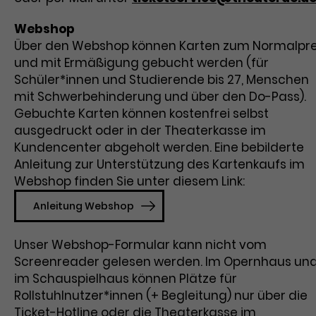
Webshop
Name
Dieses Cookie wird von Google Analytics
_gcl_aw
installiert. Das Cookie wird verwendet,
Über den Webshop können Karten zum Normalpre
Anbieter
Google Ads
um Informationen darüber zu speichern,
und mit Ermäßigung gebucht werden (für
wie Besucher*innen eine Website
Schüler*innen und Studierende bis 27, Menschen
Laufzeit
3 Monate
nutzen, und hilft bei der Erstellung eines
mit Schwerbehinderung und über den Do-Pass).
Zweck
Analyseberichts über die Performance
Gebuchte Karten können kostenfrei selbst
Dieses Cookie speichert Informationen
der Website. Die erhobenen Daten
ausgedruckt oder in der Theaterkasse im
zu Werbeklicks und dient der Zuordnung
umfassen in anonymisierter Form die
Zweck
Kundencenter abgeholt werden. Eine bebilderte
von Conversions zu Google Ads-
Anzahl der Besuche, die Quelle, aus der
Anleitung zur Unterstützung des Kartenkaufs im
Kampagnen.
sie stammen, und die besuchten Seiten.
Webshop finden Sie unter diesem Link:
Anleitung Webshop
Name
_gcl_dc
Name
_gat_UA-63561367-1
Unser Webshop-Formular kann nicht vom
Screenreader gelesen werden. Im Opernhaus un
Anbieter
Google / DoubleClick
Anbieter
Google Analytics
im Schauspielhaus können Plätze für
Laufzeit
3 Monate
Rollstuhlnutzer*innen (+ Begleitung) nur über die
Laufzeit
1 Minute
Ticket-Hotline oder die Theaterkasse im