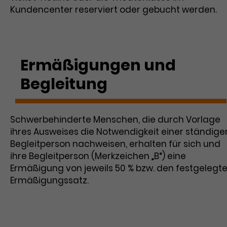
Dieses Cookie wird verwendet, um
Das ist ein von Google Analytics
Kundencenter reserviert oder gebucht werden.
Nutzerinteraktionen mit Werbeanzeigen
gesetztes Cookie. Bestimmte Daten
Zweck
zu messen und Remarketing-Funktionen
werden nur maximal einmal pro Minute
Zweck
bereitzustellen.
an Google Analytics gesendet. Solange
es gesetzt ist, werden bestimmte
Ermäßigungen und
Datenübertragungen unterbunden.
Begleitung
Name
IDE
Anbieter
Google / DoubleClick
Schwerbehinderte Menschen, die durch Vorlage
ihres Ausweises die Notwendigkeit einer ständige
Laufzeit
1 Jahr
Begleitperson nachweisen, erhalten für sich und
Dieses Cookie dient der Anzeige
ihre Begleitperson (Merkzeichen „B“) eine
personalisierter Werbung und misst die
Ermäßigung von jeweils 50 % bzw. den festgelegt
Zweck
Wirksamkeit von Werbekampagnen über
Ermäßigungssatz.
verschiedene Websites hinweg.