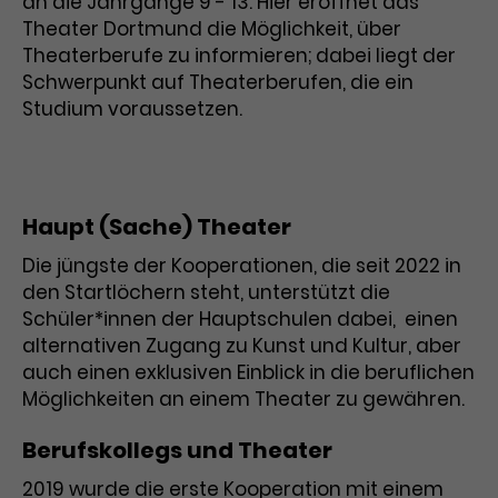
an die Jahrgänge 9 - 13. Hier eröffnet das
Theater Dortmund die Möglichkeit, über
Laufzeit
1 Tag
Theaterberufe zu informieren; dabei liegt der
Schwerpunkt auf Theaterberufen, die ein
Name
Dieses Cookie wird von Google
_gcl_aw
Studium voraussetzen.
Analytics installiert. Das Cookie
Anbieter
Google Ads
wird verwendet, um Informationen
darüber zu speichern, wie
Laufzeit
3 Monate
Besucher*innen eine Website
nutzen, und hilft bei der Erstellung
Haupt (Sache) Theater
Dieses Cookie speichert
Zweck
eines Analyseberichts über die
Informationen zu Werbeklicks und
Performance der Website. Die
Die jüngste der Kooperationen, die seit 2022 in
Zweck
dient der Zuordnung von
erhobenen Daten umfassen in
den Startlöchern steht, unterstützt die
Conversions zu Google Ads-
anonymisierter Form die Anzahl
Schüler*innen der Hauptschulen dabei, einen
Kampagnen.
der Besuche, die Quelle, aus der sie
alternativen Zugang zu Kunst und Kultur, aber
stammen, und die besuchten
auch einen exklusiven Einblick in die beruflichen
Seiten.
Möglichkeiten an einem Theater zu gewähren.
Name
_gcl_dc
Berufskollegs und Theater
Anbieter
Google / DoubleClick
Name
_gat_UA-63561367-1
2019 wurde die erste Kooperation mit einem