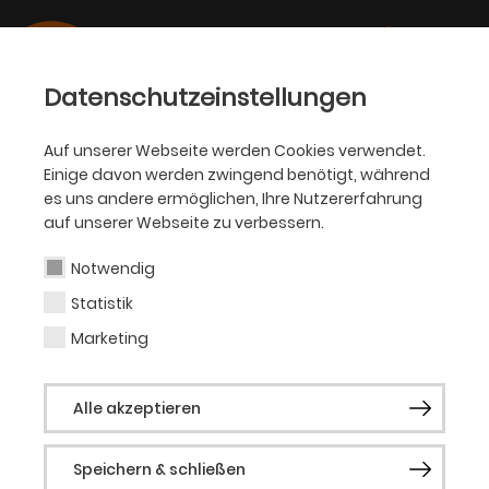
Datenschutzeinstellungen
Auf unserer Webseite werden Cookies verwendet.
Einige davon werden zwingend benötigt, während
THEATERVERMITTLUNG
es uns andere ermöglichen, Ihre Nutzererfahrung
Schulkooperationen
auf unserer Webseite zu verbessern.
Notwendig
Das Theater Dortmund bietet als Sechs-
Statistik
Sparten-Haus mit Oper, Ballett, Konzert,
Marketing
Schauspiel, Kinder- und Jugendtheater und
der Akademie für Theater und Digitalität eine
große Bandbreite, um Schüler*innen an das
Alle akzeptieren
Theater als Einrichtung der kulturellen Bildung
heranzuführen und sie in unmittelbarer Form
Speichern & schließen
an Kunst und Kultur teilhaben zu lassen. Nach