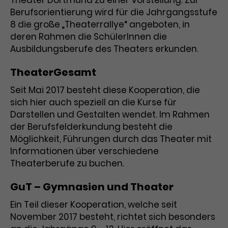
Theater Dortmund zu einer Vorstellung. Zur
Benutzer*in wiedererkannt werden,
Marketing
Berufsorientierung wird für die Jahrgangsstufe
und es wird Zugang zu
Laufzeit
2 Jahre
8 die große „Theaterrallye“ angeboten, in
Diese Gruppe beinhaltet alle Scripte, die es uns
geschützten Bereichen gewährt.
ermöglichen die Leistung unserer
deren Rahmen die SchülerInnen die
Dieses Cookie wird von Google
Werbekampagnen zu analysieren und
Ausbildungsberufe des Theaters erkunden.
Conversions zu messen. Außerdem helfen sie
Analytics installiert. Das Cookie
uns dabei Werbeanzeigen und Inhalte besser auf
wird verwendet, um
die Interessen unserer Nutzer abzustimmen.
TheaterGesamt
Name
cookie_optin
Besucher*innen-, Sitzungs- und
Cookie-Informationen
Name
Kampagnendaten zu berechnen
_gcl_au
Seit Mai 2017 besteht diese Kooperation, die
Anbieter
TYPO3
Zweck
und die Nutzung der Website für
sich hier auch speziell an die Kurse für
Anbieter
Google Ads
den Analysebericht der Website zu
Darstellen und Gestalten wendet. Im Rahmen
Laufzeit
1 Monat
verfolgen. Die Cookies speichern
der Berufsfelderkundung besteht die
Laufzeit
3 Monate
Informationen anonym und weisen
Möglichkeit, Führungen durch das Theater mit
Enthält die gewählten Tracking-
eine zufallsgenerierte Nummer zu,
Zweck
Informationen über verschiedene
Optin-Einstellungen.
Wird von Google verwendet, um
um Besuche zu erkennen.
Theaterberufe zu buchen.
die Effizienz von Werbeanzeigen zu
messen und Conversions zu
GuT – Gymnasien und Theater
Zweck
speichern. Dieses Cookie hilft dabei
nachzuvollziehen, ob Nutzer über
Name
_gid
Ein Teil dieser Kooperation, welche seit
Google-Anzeigen auf unsere
November 2017 besteht, richtet sich besonders
Website gelangt sind.
Anbieter
Google Analytics