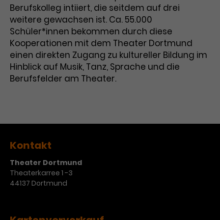
Berufskolleg intiiert, die seitdem auf drei
Laufzeit
3 Monate
Anbieter
Google Analytics
weitere gewachsen ist. Ca. 55.000
Schüler*innen bekommen durch diese
Dieses Cookie wird verwendet, um
Laufzeit
1 Minute
Kooperationen mit dem Theater Dortmund
Nutzerinteraktionen mit
einen direkten Zugang zu kultureller Bildung im
Zweck
Werbeanzeigen zu messen und
Das ist ein von Google Analytics
Hinblick auf Musik, Tanz, Sprache und die
Remarketing-Funktionen
gesetztes Cookie. Bestimmte
Berufsfelder am Theater.
bereitzustellen.
Daten werden nur maximal einmal
pro Minute an Google Analytics
Zweck
gesendet. Solange es gesetzt ist,
werden bestimmte
Datenübertragungen
Name
IDE
unterbunden.
Kontakt
Anbieter
Google / DoubleClick
Theater Dortmund
Laufzeit
1 Jahr
Theaterkarree 1 -3
44137 Dortmund
Dieses Cookie dient der Anzeige
personalisierter Werbung und
Zweck
misst die Wirksamkeit von