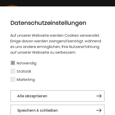
Datenschutzeinstellungen
Auf unserer Webseite werden Cookies verwendet.
Einige davon werden zwingend benötigt, während
HINTER DEN KULISSEN
es uns andere ermöglichen, Ihre Nutzererfahrung
auf unserer Webseite zu verbessern.
Aktuelles
Notwendig
Statistik
Marketing
THEATER, OPER, BALLETT, PHILHARMONIKER,
SCHAUSPIEL, KJT
Theater Dortmund startet mit
Alle akzeptieren
Rekordzahlen in den Vorverkauf
für die Spielzeit 2026/27
Speichern & schließen