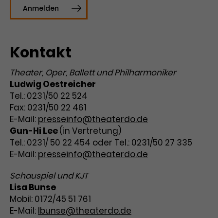
Anmelden
Laufzeit
3 Monate
Anbieter
Google Analytics
Dieses Cookie wird verwendet, um
Laufzeit
1 Minute
Nutzerinteraktionen mit
Kontakt
Zweck
Werbeanzeigen zu messen und
Das ist ein von Google Analytics
Remarketing-Funktionen
gesetztes Cookie. Bestimmte
Theater, Oper, Ballett und Philharmoniker
bereitzustellen.
Daten werden nur maximal einmal
Ludwig Oestreicher
pro Minute an Google Analytics
Tel.: 0231/50 22 524
Zweck
gesendet. Solange es gesetzt ist,
Fax: 0231/50 22 461
werden bestimmte
E-Mail:
presseinfo@theaterdo.de
Datenübertragungen
Name
IDE
Gun-Hi Lee
(in Vertretung)
unterbunden.
Tel.: 0231/ 50 22 454 oder Tel.: 0231/50 27 335
Anbieter
Google / DoubleClick
E-Mail:
presseinfo@theaterdo.de
Laufzeit
1 Jahr
Schauspiel und KJT
Lisa Bunse
Dieses Cookie dient der Anzeige
personalisierter Werbung und
Mobil: 0172/45 51 761
Zweck
misst die Wirksamkeit von
E-Mail:
lbunse@theaterdo.de