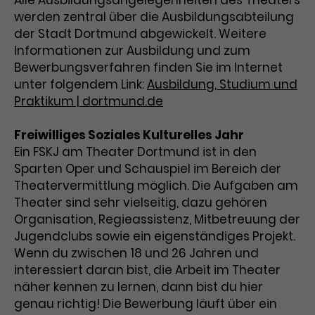
Alle Ausbildungsangelegenheiten des Theaters
werden zentral über die Ausbildungsabteilung
Laufzeit
1 Tag
der Stadt Dortmund abgewickelt. Weitere
Informationen zur Ausbildung und zum
Name
Dieses Cookie wird von Google
_gcl_aw
Bewerbungsverfahren finden Sie im Internet
Analytics installiert. Das Cookie
unter folgendem Link:
Ausbildung, Studium und
Anbieter
Google Ads
wird verwendet, um Informationen
Praktikum | dortmund.de
darüber zu speichern, wie
Laufzeit
3 Monate
Besucher*innen eine Website
nutzen, und hilft bei der Erstellung
Freiwilliges Soziales Kulturelles Jahr
Dieses Cookie speichert
Zweck
eines Analyseberichts über die
Ein FSKJ am Theater Dortmund ist in den
Informationen zu Werbeklicks und
Performance der Website. Die
Sparten Oper und Schauspiel im Bereich der
Zweck
dient der Zuordnung von
erhobenen Daten umfassen in
Theatervermittlung möglich. Die Aufgaben am
Conversions zu Google Ads-
anonymisierter Form die Anzahl
Theater sind sehr vielseitig, dazu gehören
Kampagnen.
der Besuche, die Quelle, aus der sie
Organisation, Regieassistenz, Mitbetreuung der
stammen, und die besuchten
Jugendclubs sowie ein eigenständiges Projekt.
Seiten.
Wenn du zwischen 18 und 26 Jahren und
interessiert daran bist, die Arbeit im Theater
Name
_gcl_dc
näher kennen zu lernen, dann bist du hier
genau richtig! Die Bewerbung läuft über ein
Anbieter
Google / DoubleClick
Name
_gat_UA-63561367-1