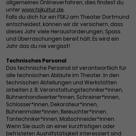
allgemeines Onlineverfahren, dies findest du
Laufzeit
3 Monate
unter
www.fsjkultur.de
.
Anbieter
Google Analytics
Falls du dich für ein FSKJ am Theater Dortmund
Dieses Cookie wird verwendet, um
Laufzeit
1 Minute
entscheidest, können wir dir versichern, dass
Nutzerinteraktionen mit
dieses Jahr viele Herausforderungen, Spass
Zweck
Werbeanzeigen zu messen und
Das ist ein von Google Analytics
und Überraschungen bereit hält. Es wird ein
Remarketing-Funktionen
gesetztes Cookie. Bestimmte
Jahr das du nie vergisst!
bereitzustellen.
Daten werden nur maximal einmal
pro Minute an Google Analytics
Zweck
Technisches Personal
gesendet. Solange es gesetzt ist,
Das technische Personal ist verantwortlich für
werden bestimmte
alle technischen Abläufe im Theater. In den
Datenübertragungen
Name
IDE
technischen Abteilungen und Werkstätten
unterbunden.
arbeiten z. B. Veranstaltungstechniker*innen,
Anbieter
Google / DoubleClick
Bühnenhandwerker*innen, Schreiner*innen,
Laufzeit
1 Jahr
Schlosser*innen, Dekorateur*innen,
Bühnenmaler*innen, Beleuchter*innen,
Dieses Cookie dient der Anzeige
Tontechniker*innen, Maßschneider*innen.
personalisierter Werbung und
Wenn Sie auch an einer kurzfristigen oder
Zweck
misst die Wirksamkeit von
befristeten Aushilfstätigkeit interessiert sind