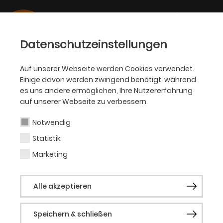
Datenschutzeinstellungen
Auf unserer Webseite werden Cookies verwendet.
Einige davon werden zwingend benötigt, während
JOBS
es uns andere ermöglichen, Ihre Nutzererfahrung
Arbeiten am Theater
auf unserer Webseite zu verbessern.
Dortmund
Notwendig
Statistik
Das Theater Dortmund gehört zu den größten
Marketing
Mehrsparten-Häusern Deutschlands und zählt
mit einer über 100-jährigen Tradition zu den
bedeutenden Bühnen des Ruhrgebiets.
Alle akzeptieren
An einer Vielzahl von Spielstätten bietet das
Theater Dortmund Vorstellungen in den
Speichern & schließen