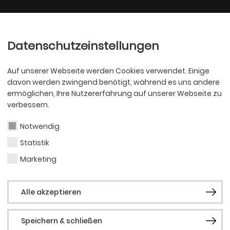
Ballett
Oper
nder
Philharmoniker
Scha
Datenschutzeinstellungen
Auf unserer Webseite werden Cookies verwendet. Einige
davon werden zwingend benötigt, während es uns andere
ermöglichen, Ihre Nutzererfahrung auf unserer Webseite zu
verbessern.
n!
Notwendig
Statistik
Marketing
 ein, zu schauen, zu staunen und
Alle akzeptieren
Speichern & schließen
nd zeigen kann, wer man wirklich ist.“ (Patricia,