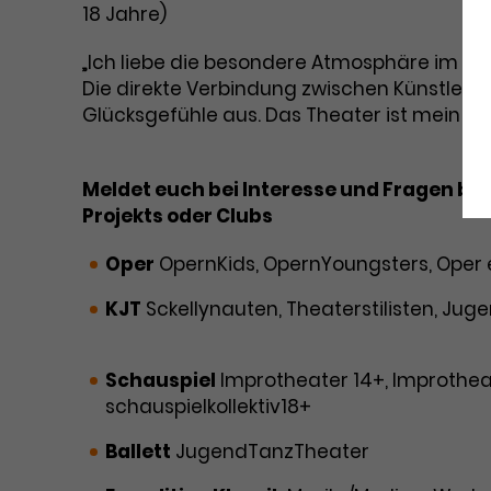
18 Jahre)
„Ich liebe die besondere Atmosphäre im The
Die direkte Verbindung zwischen Künstler*in
Glücksgefühle aus. Das Theater ist mein Rück
Meldet euch bei Interesse und Fragen be
Projekts oder Clubs
Oper
OpernKids, OpernYoungsters, Oper
KJT
Sckellynauten, Theaterstilisten, Jug
theatervermittlungKJT@theaterdo.de
Schauspiel
Improtheater 14+, Improthea
schauspielkollektiv18+
junges-schauspie
Ballett
JugendTanzTheater
sriechmann