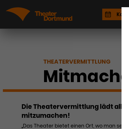
Kale
THEATERVERMITTLUNG
Mitmache
Die Theatervermittlung lädt alle
mitzumachen!
„Das Theater bietet einen Ort, wo man sein u