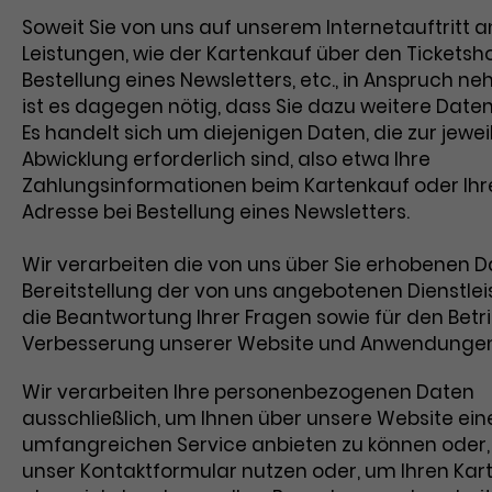
Dieses Cookie wird von Google Analyti
Soweit Sie von uns auf unserem Internetauftritt
Name
_gcl_aw
installiert. Das Cookie wird verwendet,
Leistungen, wie der Kartenkauf über den Ticketsh
Informationen darüber zu speichern, w
Anbieter
Google Ads
Bestellung eines Newsletters, etc., in Anspruch n
Besucher*innen eine Website nutzen, 
ist es dagegen nötig, dass Sie dazu weitere Date
hilft bei der Erstellung eines
Laufzeit
3 Monate
Zweck
Es handelt sich um diejenigen Daten, die zur jewei
Analyseberichts über die Performance
Abwicklung erforderlich sind, also etwa Ihre
Website. Die erhobenen Daten umfas
Dieses Cookie speichert Informationen
Zahlungsinformationen beim Kartenkauf oder Ihre
in anonymisierter Form die Anzahl der
Zweck
Werbeklicks und dient der Zuordnung 
Adresse bei Bestellung eines Newsletters.
Besuche, die Quelle, aus der sie stam
Conversions zu Google Ads-Kampagn
und die besuchten Seiten.
Wir verarbeiten die von uns über Sie erhobenen D
Bereitstellung der von uns angebotenen Dienstlei
die Beantwortung Ihrer Fragen sowie für den Betr
Name
_gcl_dc
Verbesserung unserer Website und Anwendunge
Name
_gat_UA-63561367-1
Anbieter
Google / DoubleClick
Anbieter
Google Analytics
Wir verarbeiten Ihre personenbezogenen Daten
Laufzeit
3 Monate
ausschließlich, um Ihnen über unsere Website ein
Laufzeit
1 Minute
umfangreichen Service anbieten zu können oder, f
Dieses Cookie wird verwendet, um
unser Kontaktformular nutzen oder, um Ihren Kar
Das ist ein von Google Analytics geset
Nutzerinteraktionen mit Werbeanzeig