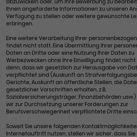
abzuwickeln oder, um Ihre Bewerbung zu bearbei
Zweck
Cookie. Bestimmte Daten werden nur
zu messen und Remarketing-Funktion
Ihnen angeforderte Informationen zu unseren An
maximal einmal pro Minute an Google
bereitzustellen.
Zweck
Verfügung zu stellen oder weitere gewünschte Le
Analytics gesendet. Solange es geset
erbringen.
ist, werden bestimmte
Datenübertragungen unterbunden.
Eine weitere Verarbeitung Ihrer personenbezoge
Name
IDE
findet nicht statt. Eine Übermittlung Ihrer pers
Daten an Dritte oder eine Nutzung Ihrer Daten zu
Anbieter
Google / DoubleClick
Werbezwecken ohne Ihre Einwilligung findet nicht s
denn, dass wir gesetzlich zur Herausgabe von Da
Laufzeit
1 Jahr
verpflichtet sind (Auskunft an Strafverfolgungs
Dieses Cookie dient der Anzeige
Gerichte, Auskunft an öffentliche Stellen, die Da
personalisierter Werbung und misst di
gesetzlicher Vorschriften erhalten, z.B.
Zweck
Wirksamkeit von Werbekampagnen üb
Sozialversicherungsträger, Finanzbehörden usw.)
verschiedene Websites hinweg.
wir zur Durchsetzung unserer Forderungen zur
Berufsverschwiegenheit verpflichtete Dritte einsc
Soweit Sie unsere folgenden Kontaktmöglichkeite
Internetauftritt nutzen, stellen wir sicher, dass Sie