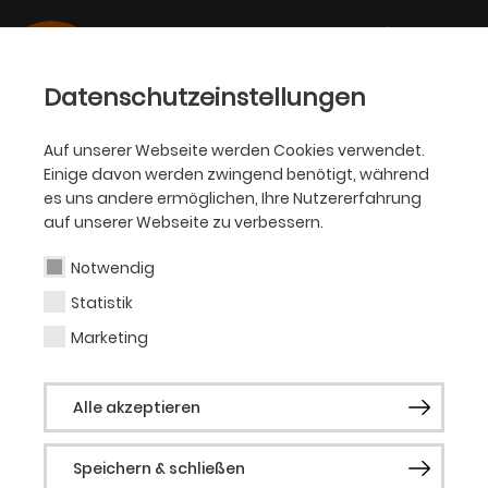
Datenschutzeinstellungen
Auf unserer Webseite werden Cookies verwendet.
Sponsoring &
Einige davon werden zwingend benötigt, während
es uns andere ermöglichen, Ihre Nutzererfahrung
Kooperationen
auf unserer Webseite zu verbessern.
Notwendig
Werden Sie Partner des Theater
Statistik
Dortmund
Marketing
Das Theater Dortmund gehört zu dem
führenden Theater im deutschsprachigen
Alle akzeptieren
Raum und blickt stolz auf eine 120 Jahre
währende Geschichte zurück.
Speichern & schließen