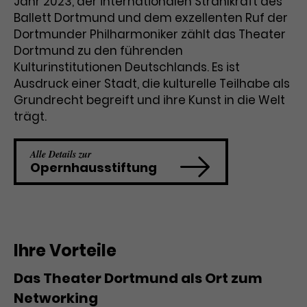
Jahr 2023, der internationalen Strahlkraft des
Ballett Dortmund und dem exzellenten Ruf der
Laufzeit
1 Tag
Dortmunder Philharmoniker zählt das Theater
Dortmund zu den führenden
Name
Dieses Cookie wird von Google
_gcl_aw
Kulturinstitutionen Deutschlands. Es ist
Analytics installiert. Das Cookie
Ausdruck einer Stadt, die kulturelle Teilhabe als
Anbieter
Google Ads
wird verwendet, um Informationen
darüber zu speichern, wie
Grundrecht begreift und ihre Kunst in die Welt
Laufzeit
3 Monate
Besucher*innen eine Website
trägt.
nutzen, und hilft bei der Erstellung
Dieses Cookie speichert
Zweck
eines Analyseberichts über die
Alle Details zur
Informationen zu Werbeklicks und
Performance der Website. Die
Opernhausstiftung
Zweck
dient der Zuordnung von
erhobenen Daten umfassen in
Conversions zu Google Ads-
anonymisierter Form die Anzahl
Kampagnen.
der Besuche, die Quelle, aus der sie
stammen, und die besuchten
Seiten.
Ihre Vorteile
Name
_gcl_dc
Das Theater Dortmund als Ort zum
Networking
Anbieter
Google / DoubleClick
Name
_gat_UA-63561367-1