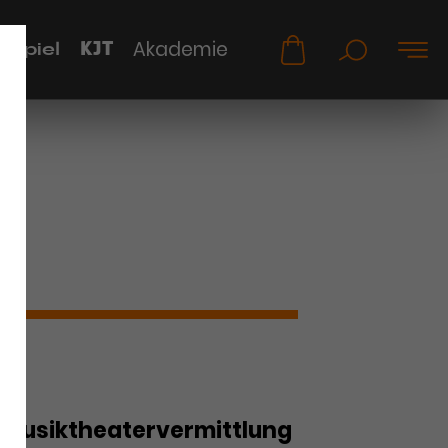
KJT
Akademie
uspiel
Musiktheatervermittlung