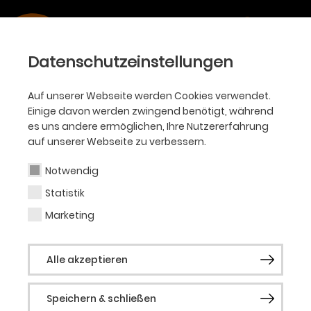
Kontakt
Theater Dortmund
Datenschutzeinstellungen
Theaterkarree 1 -3
44137 Dortmund
Auf unserer Webseite werden Cookies verwendet.
Einige davon werden zwingend benötigt, während
es uns andere ermöglichen, Ihre Nutzererfahrung
Kartenvorverkauf
auf unserer Webseite zu verbessern.
Ticket-Hotline
Notwendig
Tel.:
0231 / 50 27 222
Statistik
Mo. - Sa. 10:00 Uhr - 18:30 Uhr
Marketing
ticketservice@theaterdo.de
Alle akzeptieren
Theaterkasse & Aboservice
Speichern & schließen
Kundencenter am Platz der Alten Synagoge