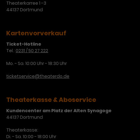
Theaterkarree 1 -3
Laufzeit
3 Monate
44137 Dortmund
Anbieter
Google Analytics
Dieses Cookie wird verwendet, um
Laufzeit
1 Minute
Nutzerinteraktionen mit
Kartenvorverkauf
Zweck
Werbeanzeigen zu messen und
Das ist ein von Google Analytics
Remarketing-Funktionen
gesetztes Cookie. Bestimmte
Ticket-Hotline
bereitzustellen.
Tel.:
0231 / 50 27 222
Daten werden nur maximal einmal
pro Minute an Google Analytics
Zweck
Mo. - Sa. 10:00 Uhr - 18:30 Uhr
gesendet. Solange es gesetzt ist,
werden bestimmte
ticketservice@theaterdo.de
Datenübertragungen
Name
IDE
unterbunden.
Anbieter
Google / DoubleClick
Theaterkasse & Aboservice
Laufzeit
1 Jahr
Kundencenter am Platz der Alten Synagoge
44137 Dortmund
Dieses Cookie dient der Anzeige
personalisierter Werbung und
Theaterkasse:
Zweck
misst die Wirksamkeit von
Di. - Sa. 10:00 - 18:00 Uhr