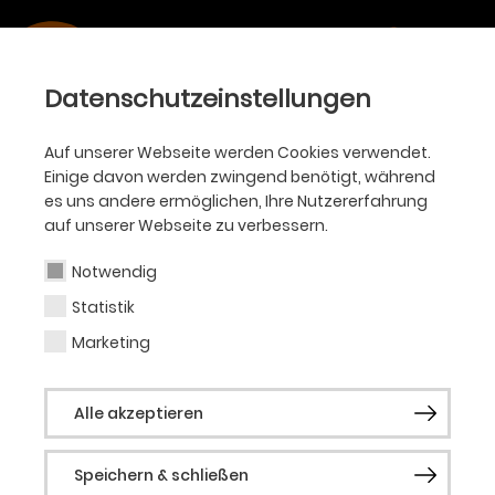
Kontakt
Theater Dortmund
Datenschutzeinstellungen
Theaterkarree 1 -3
44137 Dortmund
Auf unserer Webseite werden Cookies verwendet.
Einige davon werden zwingend benötigt, während
es uns andere ermöglichen, Ihre Nutzererfahrung
Kartenvorverkauf
auf unserer Webseite zu verbessern.
Ticket-Hotline
Notwendig
Tel.:
0231 / 50 27 222
Statistik
Mo. - Sa. 10:00 Uhr - 18:30 Uhr
Marketing
ticketservice@theaterdo.de
Alle akzeptieren
Theaterkasse & Aboservice
Speichern & schließen
Kundencenter am Platz der Alten Synagoge