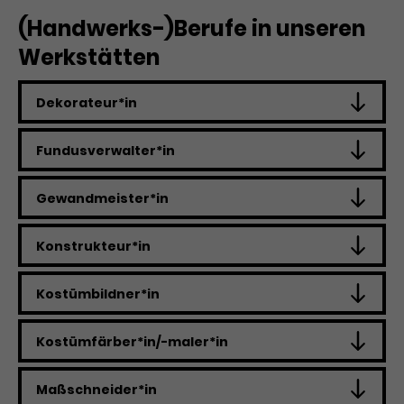
Werbekampagnen über
verschiedene Websites hinweg.
(Handwerks-)Berufe in unseren
Werkstätten
Dekorateur*in
Fundusverwalter*in
Gewandmeister*in
Konstrukteur*in
Kostümbildner*in
Kostümfärber*in/-maler*in
Maßschneider*in