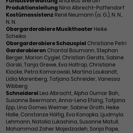
Fundusverwaltung
Andreas Werdin
Produktionsleitung
Nina Albrecht-Paffendorf
Kostümassistenz
René Neumann (a. G.), N. N.,
N. N.
Obergarderobiere Musiktheater
Heike
Scheika
Obergarderobiere Schauspiel
Christiane Petri
Garderobieren
Chantal Baumann, Stephan
Berger, Marion Cygiel, Christian Gerdts, Sabine
Gorski, Tanja Grewe, Eva Holtrop, Christiane
Klocke, Petra Komorowski, Martina Laukandt,
Lidia Marenberg, Tatjana Schreider, Vanessa
Wibberg
Schneiderei
Lea Albracht, Alpha Oumar Bah,
Susanne Beermann, Anna-Lena Efsing, Tatjana
Epp, Lina Gomes Weimer, Sabine Groth, Heike
Halle, Constanze Höltig, Eva Konopka, Ljudmyla
Lehmann, Natalia Lukashina, Susanne Matull,
Mohammad Zaher Majedzadeh, Sonja Pape,