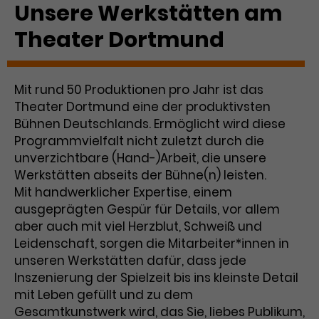
Benutzer*in wiedererkannt werden,
Unsere Werkstätten am
Marketing
und es wird Zugang zu
Laufzeit
2 Jahre
Theater Dortmund
Diese Gruppe beinhaltet alle Scripte, die es uns
geschützten Bereichen gewährt.
ermöglichen die Leistung unserer
Dieses Cookie wird von Google
Werbekampagnen zu analysieren und
Conversions zu messen. Außerdem helfen sie
Analytics installiert. Das Cookie
uns dabei Werbeanzeigen und Inhalte besser auf
Mit rund 50 Produktionen pro Jahr ist das
wird verwendet, um
die Interessen unserer Nutzer abzustimmen.
Name
cookie_optin
Besucher*innen-, Sitzungs- und
Theater Dortmund eine der produktivsten
Cookie-Informationen
Name
Kampagnendaten zu berechnen
_gcl_au
Bühnen Deutschlands. Ermöglicht wird diese
Anbieter
TYPO3
Zweck
und die Nutzung der Website für
Programmvielfalt nicht zuletzt durch die
Anbieter
Google Ads
den Analysebericht der Website zu
unverzichtbare (Hand-)Arbeit, die unsere
Laufzeit
1 Monat
verfolgen. Die Cookies speichern
Werkstätten abseits der Bühne(n) leisten.
Laufzeit
3 Monate
Informationen anonym und weisen
Mit handwerklicher Expertise, einem
Enthält die gewählten Tracking-
eine zufallsgenerierte Nummer zu,
Zweck
ausgeprägten Gespür für Details, vor allem
Optin-Einstellungen.
Wird von Google verwendet, um
um Besuche zu erkennen.
aber auch mit viel Herzblut, Schweiß und
die Effizienz von Werbeanzeigen zu
Leidenschaft, sorgen die Mitarbeiter*innen in
messen und Conversions zu
Zweck
speichern. Dieses Cookie hilft dabei
unseren Werkstätten dafür, dass jede
nachzuvollziehen, ob Nutzer über
Inszenierung der Spielzeit bis ins kleinste Detail
Name
_gid
Google-Anzeigen auf unsere
mit Leben gefüllt und zu dem
Website gelangt sind.
Gesamtkunstwerk wird, das Sie, liebes Publikum,
Anbieter
Google Analytics