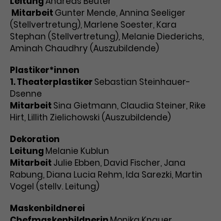
Leitung
Andreas Beuter
Mitarbeit
Gunter Mende, Annina Seeliger
(Stellvertretung), Marlene Soester, Kara
Stephan (Stellvertretung), Melanie Diederichs,
Aminah Chaudhry (Auszubildende)
Plastiker*innen
1. Theaterplastiker
Sebastian Steinhauer-
Dsenne
Mitarbeit
Sina Gietmann, Claudia Steiner, Rike
Hirt, Lillith Zielichowski (Auszubildende)
Dekoration
Leitung
Melanie Kublun
Mitarbeit
Julie Ebben, David Fischer, Jana
Rabung, Diana Lucia Rehm, Ida Sarezki, Martin
Vogel (stellv. Leitung)
Maskenbildnerei
Chefmaskenbildnerin
Monika Knauer