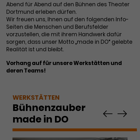
Abend für Abend auf den Bühnen des Theater
Laufzeit
1 Tag
Dortmund erleben dürfen.
Wir freuen uns, Ihnen auf den folgenden Info-
Name
Dieses Cookie wird von Google
_gcl_aw
Seiten die Menschen und Berufsfelder
Analytics installiert. Das Cookie
vorzustellen, die mit ihrem Handwerk dafür
Anbieter
Google Ads
wird verwendet, um Informationen
sorgen, dass unser Motto „made in DO“ gelebte
darüber zu speichern, wie
Realität ist und bleibt.
Laufzeit
3 Monate
Besucher*innen eine Website
nutzen, und hilft bei der Erstellung
Vorhang auf für unsere Werkstätten und
Dieses Cookie speichert
Zweck
eines Analyseberichts über die
deren Teams!
Informationen zu Werbeklicks und
Performance der Website. Die
Zweck
dient der Zuordnung von
erhobenen Daten umfassen in
Conversions zu Google Ads-
anonymisierter Form die Anzahl
Kampagnen.
der Besuche, die Quelle, aus der sie
WERKSTÄTTEN
stammen, und die besuchten
Bühnenzauber
Seiten.
Next
Previous
made in DO
Name
_gcl_dc
Anbieter
Google / DoubleClick
Name
_gat_UA-63561367-1