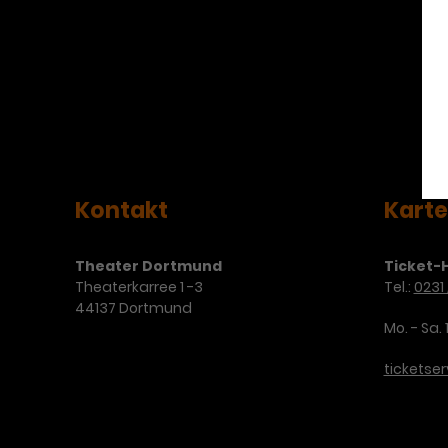
Kontakt
Kart
Theater Dortmund
Ticket-H
Theaterkarree 1 -3
Tel.:
0231 
44137 Dortmund
Mo. - Sa. 
ticketse