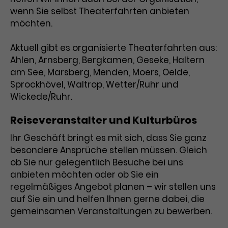
Marketing
wiedererkannt werden, und es wird
wenn Sie selbst Theaterfahrten anbieten
Laufzeit
2 Jahre
Zugang zu geschützten Bereichen
Diese Gruppe beinhaltet alle Scripte, die es uns
möchten.
ermöglichen die Leistung unserer
gewährt.
Dieses Cookie wird von Google
Werbekampagnen zu analysieren und Conversions
zu messen. Außerdem helfen sie uns dabei
Analytics installiert. Das Cookie wird
Aktuell gibt es organisierte Theaterfahrten aus:
Werbeanzeigen und Inhalte besser auf die
verwendet, um Besucher*innen-,
Interessen unserer Nutzer abzustimmen.
Ahlen, Arnsberg, Bergkamen, Geseke, Haltern
Sitzungs- und Kampagnendaten zu
am See, Marsberg, Menden, Moers, Oelde,
Name
cookie_optin
Cookie-Informationen
Name
berechnen und die Nutzung der
_gcl_au
Zweck
Sprockhövel, Waltrop, Wetter/Ruhr und
Website für den Analysebericht der
Wickede/Ruhr.
Anbieter
TYPO3
Anbieter
Google Ads
Website zu verfolgen. Die Cookies
speichern Informationen anonym und
Laufzeit
1 Monat
Reiseveranstalter und Kulturbüros
Laufzeit
3 Monate
weisen eine zufallsgenerierte Nummer
zu, um Besuche zu erkennen.
Ihr Geschäft bringt es mit sich, dass Sie ganz
Enthält die gewählten Tracking-Optin-
Wird von Google verwendet, um die
Zweck
besondere Ansprüche stellen müssen. Gleich
Einstellungen.
Effizienz von Werbeanzeigen zu
ob Sie nur gelegentlich Besuche bei uns
messen und Conversions zu
anbieten möchten oder ob Sie ein
Zweck
speichern. Dieses Cookie hilft dabei
Name
_gid
regelmäßiges Angebot planen – wir stellen uns
nachzuvollziehen, ob Nutzer über
auf Sie ein und helfen Ihnen gerne dabei, die
Google-Anzeigen auf unsere Website
Anbieter
Google Analytics
gemeinsamen Veranstaltungen zu bewerben.
gelangt sind.
Laufzeit
1 Tag