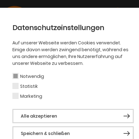
Datenschutzeinstellungen
Auf unserer Webseite werden Cookies verwendet.
Gruppenservice und
Einige davon werden zwingend benötigt, während es
uns andere ermöglichen, Ihre Nutzererfahrung auf
Besucherorganisationen
unserer Webseite zu verbessern.
Notwendig
Ihr Theaterbesuch in der Gruppe
Statistik
Wir beraten und unterstützen Sie dabei,
Marketing
maßgeschneiderte Angebote und Pakete für
den Besuch mit Ihrer Gruppe im Theater
Alle akzeptieren
Dortmund zu schnüren. Für Ihre Gruppe halten
wir besondere Konditionen bereit.
Speichern & schließen