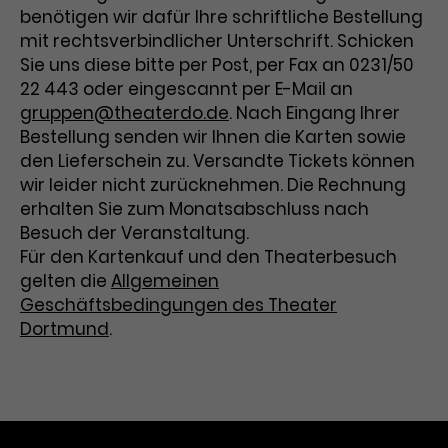
benötigen wir dafür Ihre schriftliche Bestellung
Dieses Cookie wird verwendet, um
Das ist ein von Google Analytics
mit rechtsverbindlicher Unterschrift. Schicken
Nutzerinteraktionen mit
gesetztes Cookie. Bestimmte Daten
Sie uns diese bitte per Post, per Fax an 0231/50
Zweck
Werbeanzeigen zu messen und
werden nur maximal einmal pro
22 443 oder eingescannt per E-Mail an
Remarketing-Funktionen
Zweck
Minute an Google Analytics gesendet.
gruppen@theaterdo.de
. Nach Eingang Ihrer
bereitzustellen.
Solange es gesetzt ist, werden
Bestellung senden wir Ihnen die Karten sowie
bestimmte Datenübertragungen
den Lieferschein zu. Versandte Tickets können
unterbunden.
wir leider nicht zurücknehmen. Die Rechnung
erhalten Sie zum Monatsabschluss nach
Name
IDE
Besuch der Veranstaltung.
Für den Kartenkauf und den Theaterbesuch
Anbieter
Google / DoubleClick
gelten die
Allgemeinen
Geschäftsbedingungen des Theater
Laufzeit
1 Jahr
Dortmund
.
Dieses Cookie dient der Anzeige
personalisierter Werbung und misst
Zweck
die Wirksamkeit von
Werbekampagnen über verschiedene
Websites hinweg.