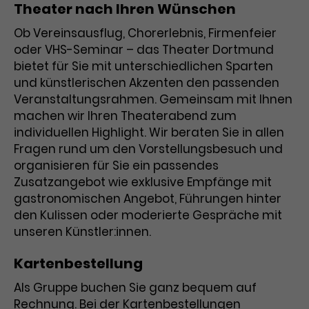
Theater nach Ihren Wünschen
Dieses Cookie wird von Google
Ob Vereinsausflug, Chorerlebnis, Firmenfeier
Name
Analytics installiert. Das Cookie wird
_gcl_aw
oder VHS-Seminar – das Theater Dortmund
verwendet, um Informationen darüber
bietet für Sie mit unterschiedlichen Sparten
Anbieter
Google Ads
zu speichern, wie Besucher*innen eine
und künstlerischen Akzenten den passenden
Website nutzen, und hilft bei der
Veranstaltungsrahmen. Gemeinsam mit Ihnen
Laufzeit
3 Monate
Zweck
Erstellung eines Analyseberichts über
machen wir Ihren Theaterabend zum
die Performance der Website. Die
individuellen Highlight. Wir beraten Sie in allen
Dieses Cookie speichert
erhobenen Daten umfassen in
Informationen zu Werbeklicks und
Fragen rund um den Vorstellungsbesuch und
anonymisierter Form die Anzahl der
Zweck
dient der Zuordnung von Conversions
Besuche, die Quelle, aus der sie
organisieren für Sie ein passendes
zu Google Ads-Kampagnen.
stammen, und die besuchten Seiten.
Zusatzangebot wie exklusive Empfänge mit
gastronomischen Angebot, Führungen hinter
den Kulissen oder moderierte Gespräche mit
unseren Künstler:innen.
Name
_gcl_dc
Name
_gat_UA-63561367-1
Kartenbestellung
Anbieter
Google / DoubleClick
Anbieter
Google Analytics
Als Gruppe buchen Sie ganz bequem auf
Laufzeit
3 Monate
Rechnung. Bei der Kartenbestellungen
Laufzeit
1 Minute