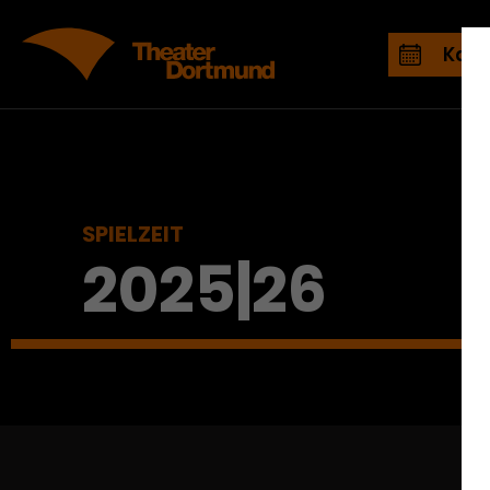
Kale
SPIELZEIT
2025|26