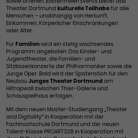
sowie offenen, kostenfreien Events bietet das
Benutzer*in wiedererkannt werden,
Marketing
Theater Dortmund
kulturelle Teilhabe
für alle
und es wird Zugang zu
Laufzeit
2 Jahre
Menschen – unabhängig von Herkunft,
Diese Gruppe beinhaltet alle Scripte, die es uns
geschützten Bereichen gewährt.
ermöglichen die Leistung unserer
Einkommen, Körperlicher Einschränkungen
Dieses Cookie wird von Google
Werbekampagnen zu analysieren und
oder Alter.
Conversions zu messen. Außerdem helfen sie
Analytics installiert. Das Cookie
uns dabei Werbeanzeigen und Inhalte besser auf
wird verwendet, um
die Interessen unserer Nutzer abzustimmen.
Für
Familien
wird ein stetig wachsendes
Name
cookie_optin
Besucher*innen-, Sitzungs- und
Programm angeboten: Das Kinder- und
Cookie-Informationen
Name
Kampagnendaten zu berechnen
_gcl_au
Anbieter
TYPO3
Jugendtheater, die Familien- und
Zweck
und die Nutzung der Website für
Anbieter
Google Ads
den Analysebericht der Website zu
Sitzkissenkonzerte der Philharmoniker sowie die
Laufzeit
1 Monat
verfolgen. Die Cookies speichern
Junge Oper. Bald wird der Spatenstich für den
Laufzeit
3 Monate
Informationen anonym und weisen
Neubau
Junges Theater Dortmund
am
Enthält die gewählten Tracking-
eine zufallsgenerierte Nummer zu,
Hiltropwall zwischen Thier-Galerie und
Zweck
Optin-Einstellungen.
Wird von Google verwendet, um
um Besuche zu erkennen.
Schauspielhaus erfolgen.
die Effizienz von Werbeanzeigen zu
messen und Conversions zu
Mit dem neuen Master-Studiengang „Theater
Zweck
speichern. Dieses Cookie hilft dabei
and Digitality“ in Kooperation mit der
nachzuvollziehen, ob Nutzer über
Name
_gid
Fachhochschule Dortmund und der neuen
Google-Anzeigen auf unsere
Talent-Klasse PROART328 in Kooperation mit
Website gelangt sind.
Anbieter
Google Analytics