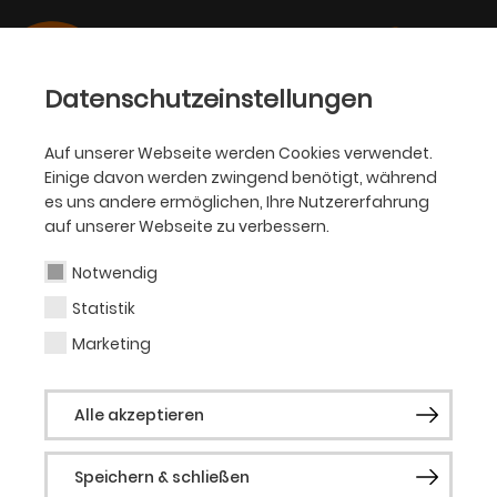
Datenschutzeinstellungen
Auf unserer Webseite werden Cookies verwendet.
Einige davon werden zwingend benötigt, während
THEATER DORTMUND
es uns andere ermöglichen, Ihre Nutzererfahrung
Über uns
auf unserer Webseite zu verbessern.
Notwendig
Das Theater Dortmund zählt zu den
Statistik
innovativsten
Bühnen in ganz Deutschland.
Marketing
Internationale
Strahlkraft erfährt das Theater
Dortmund über Gastspiele an renommierten
Alle akzeptieren
Häusern, herausragende künstlerische
Qualitäten, Nachwuchsförderung, Digitale
Zukunftsforschung und mehr als 40
Speichern & schließen