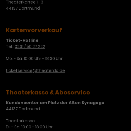
Theaterkarree 1 -3
44137 Dortmund
Laufzeit
3 Monate
Anbieter
Google Analytics
Dieses Cookie wird verwendet, um
Laufzeit
1 Minute
Nutzerinteraktionen mit
Kartenvorverkauf
Zweck
Werbeanzeigen zu messen und
Das ist ein von Google Analytics
Remarketing-Funktionen
Ticket-Hotline
gesetztes Cookie. Bestimmte
Tel.:
0231 / 50 27 222
bereitzustellen.
Daten werden nur maximal einmal
pro Minute an Google Analytics
Zweck
Mo. - Sa. 10:00 Uhr - 18:30 Uhr
gesendet. Solange es gesetzt ist,
werden bestimmte
ticketservice@theaterdo.de
Datenübertragungen
Name
IDE
unterbunden.
Anbieter
Google / DoubleClick
Theaterkasse & Aboservice
Laufzeit
1 Jahr
Kundencenter am Platz der Alten Synagoge
44137 Dortmund
Dieses Cookie dient der Anzeige
personalisierter Werbung und
Theaterkasse:
Zweck
misst die Wirksamkeit von
Di. - Sa. 10:00 - 18:00 Uhr