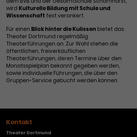
dem BVB und der Gesamtschule Scharnhorst,
wird
Kulturelle Bildung mit Schule und
Laufzeit
1 Tag
Wissenschaft
fest verankert.
Name
Dieses Cookie wird von Google
_gcl_aw
Für einen
Blick hinter die Kulissen
bietet das
Analytics installiert. Das Cookie
Theater Dortmund regelmäßig
Anbieter
Google Ads
wird verwendet, um Informationen
Theaterführungen an. Zur Wahl stehen die
darüber zu speichern, wie
Laufzeit
3 Monate
öffentlichen, freiverkäuflichen
Besucher*innen eine Website
nutzen, und hilft bei der Erstellung
Theaterführungen, deren Termine über den
Dieses Cookie speichert
Zweck
eines Analyseberichts über die
Monatsspielplan bekannt gegeben werden,
Informationen zu Werbeklicks und
Performance der Website. Die
sowie individuelle Führungen, die über den
Zweck
dient der Zuordnung von
erhobenen Daten umfassen in
Gruppen-Service gebucht werden können.
Conversions zu Google Ads-
anonymisierter Form die Anzahl
Kampagnen.
der Besuche, die Quelle, aus der sie
stammen, und die besuchten
Seiten.
Name
_gcl_dc
Kontakt
Anbieter
Google / DoubleClick
Theater Dortmund
Name
_gat_UA-63561367-1