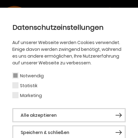
Datenschutzeinstellungen
Auf unserer Webseite werden Cookies verwendet.
Einige davon werden zwingend benötigt, während
es uns andere ermöglichen, Ihre Nutzererfahrung
auf unserer Webseite zu verbessern.
Alle Sparten
Ballett
Oper
Philharmoniker
Notwendig
Akademie
KJT
Schauspiel
Statistik
Marketing
Eintritt frei
Feierabend-Markt
August
Alle akzeptieren
2026
13
Kultur trifft Genuss • Bühnen-
Speichern & schließen
Donnerstag