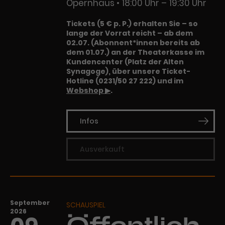
Werbekampagnen über
Opernhaus
18:00 Uhr – 19:30 Uhr
verschiedene Websites hinweg.
Tickets (5 € p. P.) erhalten Sie – so
lange der Vorrat reicht – ab dem
02.07. (Abonnent*innen bereits ab
dem 01.07.) an der Theaterkasse im
Kundencenter (Platz der Alten
Synagoge), über unsere Ticket-
Hotline (0231/50 27 222) und im
Webshop ▶
.
Infos
Ausverkauft
September
SCHAUSPIEL
2026