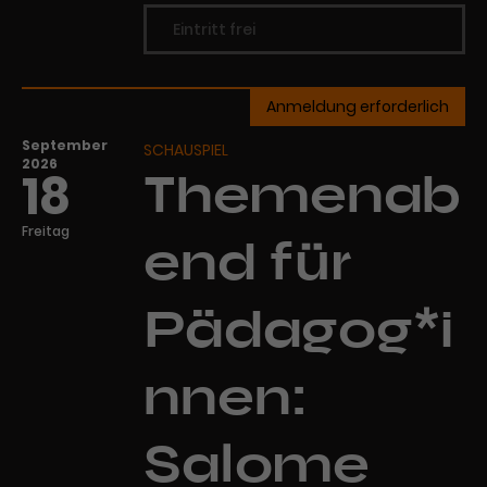
Eintritt frei
Anmeldung erforderlich
September
SCHAUSPIEL
2026
18
Themenab
Freitag
end für
Pädagog*i
nnen:
Salome