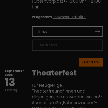
(Opernvorplatz)
16:00 Uhr – 21:00
Uhr
Programm
Showchor Trallafitti
Infos
Eintritt frei
Eintritt frei
Theaterfest
September
2026
13
Für Neugierige,
Sonntag
Theaterfreund*innen und
diejenigen, die es werden wollen! •
Abends große „Bühnenzauber“-