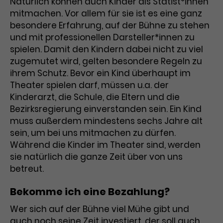
Natürlich können auch Kinder als Statist*innen
mitmachen. Vor allem für sie ist es eine ganz
Laufzeit
3 Monate
Anbieter
Google Analytics
besondere Erfahrung, auf der Bühne zu stehen
Dieses Cookie wird verwendet, um
und mit professionellen Darsteller*innen zu
Laufzeit
1 Minute
Nutzerinteraktionen mit
spielen. Damit den Kindern dabei nicht zu viel
Zweck
Werbeanzeigen zu messen und
Das ist ein von Google Analytics
zugemutet wird, gelten besondere Regeln zu
Remarketing-Funktionen
gesetztes Cookie. Bestimmte
ihrem Schutz. Bevor ein Kind überhaupt im
bereitzustellen.
Daten werden nur maximal einmal
Theater spielen darf, müssen u.a. der
pro Minute an Google Analytics
Kinderarzt, die Schule, die Eltern und die
Zweck
gesendet. Solange es gesetzt ist,
Bezirksregierung einverstanden sein. Ein Kind
werden bestimmte
muss außerdem mindestens sechs Jahre alt
Datenübertragungen
Name
IDE
sein, um bei uns mitmachen zu dürfen.
unterbunden.
Während die Kinder im Theater sind, werden
Anbieter
Google / DoubleClick
sie natürlich die ganze Zeit über von uns
betreut.
Laufzeit
1 Jahr
Bekomme ich eine Bezahlung?
Dieses Cookie dient der Anzeige
personalisierter Werbung und
Wer sich auf der Bühne viel Mühe gibt und
Zweck
misst die Wirksamkeit von
auch noch seine Zeit investiert, der soll auch