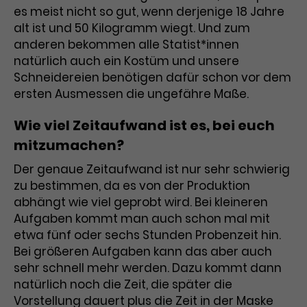
Benutzer*in wiedererkannt werden,
Marketing
es meist nicht so gut, wenn derjenige 18 Jahre
und es wird Zugang zu
Laufzeit
2 Jahre
alt ist und 50 Kilogramm wiegt. Und zum
Diese Gruppe beinhaltet alle Scripte, die es uns
geschützten Bereichen gewährt.
anderen bekommen alle Statist*innen
ermöglichen die Leistung unserer
Dieses Cookie wird von Google
Werbekampagnen zu analysieren und
natürlich auch ein Kostüm und unsere
Conversions zu messen. Außerdem helfen sie
Analytics installiert. Das Cookie
Schneidereien benötigen dafür schon vor dem
uns dabei Werbeanzeigen und Inhalte besser auf
wird verwendet, um
die Interessen unserer Nutzer abzustimmen.
ersten Ausmessen die ungefähre Maße.
Name
cookie_optin
Besucher*innen-, Sitzungs- und
Cookie-Informationen
Name
Kampagnendaten zu berechnen
_gcl_au
Wie viel Zeitaufwand ist es, bei euch
Anbieter
TYPO3
Zweck
und die Nutzung der Website für
mitzumachen?
Anbieter
Google Ads
den Analysebericht der Website zu
Laufzeit
1 Monat
verfolgen. Die Cookies speichern
Der genaue Zeitaufwand ist nur sehr schwierig
Laufzeit
3 Monate
Informationen anonym und weisen
zu bestimmen, da es von der Produktion
Enthält die gewählten Tracking-
eine zufallsgenerierte Nummer zu,
Zweck
abhängt wie viel geprobt wird. Bei kleineren
Optin-Einstellungen.
Wird von Google verwendet, um
um Besuche zu erkennen.
Aufgaben kommt man auch schon mal mit
die Effizienz von Werbeanzeigen zu
etwa fünf oder sechs Stunden Probenzeit hin.
messen und Conversions zu
Zweck
speichern. Dieses Cookie hilft dabei
Bei größeren Aufgaben kann das aber auch
nachzuvollziehen, ob Nutzer über
sehr schnell mehr werden. Dazu kommt dann
Name
_gid
Google-Anzeigen auf unsere
natürlich noch die Zeit, die später die
Website gelangt sind.
Vorstellung dauert plus die Zeit in der Maske
Anbieter
Google Analytics