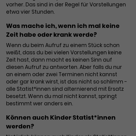
vorher. Das sind in der Regel für Vorstellungen
Laufzeit
1 Tag
etwa vier Stunden.
Name
Dieses Cookie wird von Google
_gcl_aw
Was mache ich, wenn ich mal keine
Analytics installiert. Das Cookie
Zeit habe oder krank werde?
Anbieter
Google Ads
wird verwendet, um Informationen
darüber zu speichern, wie
Wenn du beim Aufruf zu einem Stück schon
Laufzeit
3 Monate
Besucher*innen eine Website
weißt, dass du bei vielen Vorstellungen keine
nutzen, und hilft bei der Erstellung
Zeit hast, dann macht es keinen Sinn auf
Dieses Cookie speichert
Zweck
eines Analyseberichts über die
diesen Aufruf zu antworten. Aber falls du nur
Informationen zu Werbeklicks und
Performance der Website. Die
an einem oder zwei Terminen nicht kannst
Zweck
dient der Zuordnung von
erhobenen Daten umfassen in
oder gar krank wirst, ist das nicht so schlimm -
Conversions zu Google Ads-
anonymisierter Form die Anzahl
alle Statist*innen sind alternierend mit Ersatz
Kampagnen.
der Besuche, die Quelle, aus der sie
besetzt. Wenn du mal nicht kannst, springt
stammen, und die besuchten
bestimmt wer anders ein.
Seiten.
Können auch Kinder Statist*innen
Name
_gcl_dc
werden?
Anbieter
Google / DoubleClick
Name
_gat_UA-63561367-1