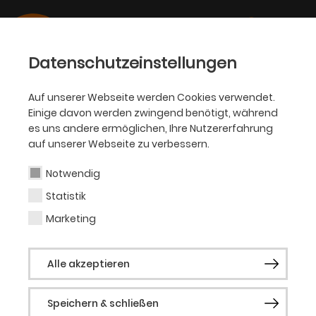
Datenschutzeinstellungen
Auf unserer Webseite werden Cookies verwendet.
Einige davon werden zwingend benötigt, während
es uns andere ermöglichen, Ihre Nutzererfahrung
auf unserer Webseite zu verbessern.
Statisterie: FAQs
Notwendig
Statistik
Marketing
Welche Voraussetzungen muss ich
mitbringen?
Alle akzeptieren
Generell solltest du Spaß daran haben, mit
anderen Menschen zusammen Theater zu
Speichern & schließen
spielen und körperlich halbwegs fit sein. Die