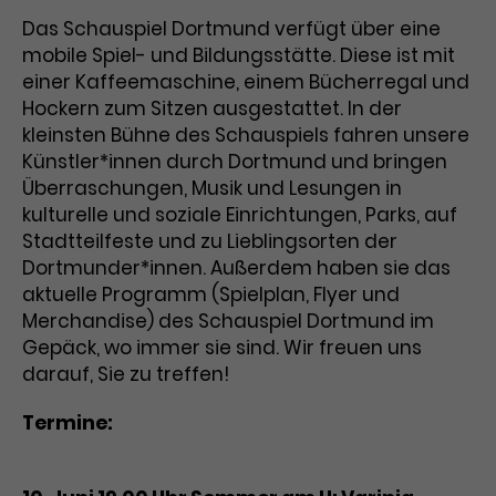
Benutzer*in wiedererkannt werden,
Marketing
Das Schauspiel Dortmund verfügt über eine
und es wird Zugang zu
Laufzeit
2 Jahre
mobile Spiel- und Bildungsstätte. Diese ist mit
Diese Gruppe beinhaltet alle Scripte, die es uns
geschützten Bereichen gewährt.
ermöglichen die Leistung unserer
einer Kaffeemaschine, einem Bücherregal und
Dieses Cookie wird von Google
Werbekampagnen zu analysieren und
Hockern zum Sitzen ausgestattet. In der
Conversions zu messen. Außerdem helfen sie
Analytics installiert. Das Cookie
uns dabei Werbeanzeigen und Inhalte besser auf
kleinsten Bühne des Schauspiels fahren unsere
wird verwendet, um
die Interessen unserer Nutzer abzustimmen.
Künstler*innen durch Dortmund und bringen
Name
cookie_optin
Besucher*innen-, Sitzungs- und
Überraschungen, Musik und Lesungen in
Cookie-Informationen
Name
Kampagnendaten zu berechnen
_gcl_au
Anbieter
TYPO3
Zweck
und die Nutzung der Website für
kulturelle und soziale Einrichtungen, Parks, auf
Anbieter
Google Ads
den Analysebericht der Website zu
Stadtteilfeste und zu Lieblingsorten der
Laufzeit
1 Monat
verfolgen. Die Cookies speichern
Dortmunder*innen. Außerdem haben sie das
Laufzeit
3 Monate
Informationen anonym und weisen
aktuelle Programm (Spielplan, Flyer und
Enthält die gewählten Tracking-
eine zufallsgenerierte Nummer zu,
Zweck
Merchandise) des Schauspiel Dortmund im
Optin-Einstellungen.
Wird von Google verwendet, um
um Besuche zu erkennen.
Gepäck, wo immer sie sind. Wir freuen uns
die Effizienz von Werbeanzeigen zu
darauf, Sie zu treffen!
messen und Conversions zu
Zweck
speichern. Dieses Cookie hilft dabei
Termine:
nachzuvollziehen, ob Nutzer über
Name
_gid
Google-Anzeigen auf unsere
Website gelangt sind.
Anbieter
Google Analytics