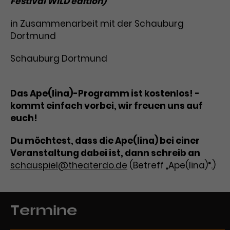
Festival WILD edition)
Laufzeit
3 Monate
Anbieter
Google Analytics
in Zusammenarbeit mit der Schauburg
Dortmund
Dieses Cookie wird verwendet, um
Laufzeit
1 Minute
Nutzerinteraktionen mit
Schauburg Dortmund
Zweck
Werbeanzeigen zu messen und
Das ist ein von Google Analytics
Remarketing-Funktionen
gesetztes Cookie. Bestimmte
bereitzustellen.
Daten werden nur maximal einmal
Das Ape(lina)-Programm ist kostenlos! -
pro Minute an Google Analytics
Zweck
kommt einfach vorbei, wir freuen uns auf
gesendet. Solange es gesetzt ist,
euch!
werden bestimmte
Datenübertragungen
Name
IDE
Du möchtest, dass die Ape(lina) bei einer
unterbunden.
Veranstaltung dabei ist, dann schreib an
Anbieter
Google / DoubleClick
schauspiel@theaterdo.de
(Betreff „Ape(lina)“.)
Laufzeit
1 Jahr
Dieses Cookie dient der Anzeige
Termine
personalisierter Werbung und
Zweck
misst die Wirksamkeit von