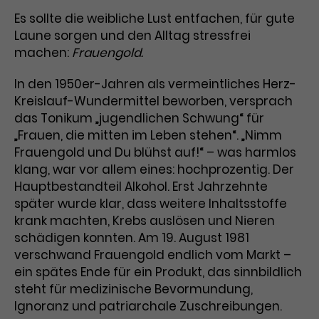
Benutzer*in wiedererkannt werden,
Marketing
Es sollte die weibliche Lust entfachen, für gute
und es wird Zugang zu
Laufzeit
2 Jahre
Laune sorgen und den Alltag stressfrei
Diese Gruppe beinhaltet alle Scripte, die es uns
geschützten Bereichen gewährt.
ermöglichen die Leistung unserer
machen:
Frauengold.
Dieses Cookie wird von Google
Werbekampagnen zu analysieren und
Conversions zu messen. Außerdem helfen sie
Analytics installiert. Das Cookie
uns dabei Werbeanzeigen und Inhalte besser auf
In den 1950er-Jahren als vermeintliches Herz-
wird verwendet, um
die Interessen unserer Nutzer abzustimmen.
Kreislauf-Wundermittel beworben, versprach
Name
cookie_optin
Besucher*innen-, Sitzungs- und
das Tonikum „jugendlichen Schwung“ für
Cookie-Informationen
Name
Kampagnendaten zu berechnen
_gcl_au
„Frauen, die mitten im Leben stehen“. „Nimm
Anbieter
TYPO3
Zweck
und die Nutzung der Website für
Anbieter
Google Ads
Frauengold und Du blühst auf!“ – was harmlos
den Analysebericht der Website zu
Laufzeit
1 Monat
verfolgen. Die Cookies speichern
klang, war vor allem eines: hochprozentig. Der
Laufzeit
3 Monate
Informationen anonym und weisen
Hauptbestandteil Alkohol. Erst Jahrzehnte
Enthält die gewählten Tracking-
eine zufallsgenerierte Nummer zu,
später wurde klar, dass weitere Inhaltsstoffe
Zweck
Optin-Einstellungen.
Wird von Google verwendet, um
um Besuche zu erkennen.
krank machten, Krebs auslösen und Nieren
die Effizienz von Werbeanzeigen zu
schädigen konnten. Am 19. August 1981
messen und Conversions zu
verschwand Frauengold endlich vom Markt –
Zweck
speichern. Dieses Cookie hilft dabei
ein spätes Ende für ein Produkt, das sinnbildlich
nachzuvollziehen, ob Nutzer über
Name
_gid
steht für medizinische Bevormundung,
Google-Anzeigen auf unsere
Ignoranz und patriarchale Zuschreibungen.
Website gelangt sind.
Anbieter
Google Analytics