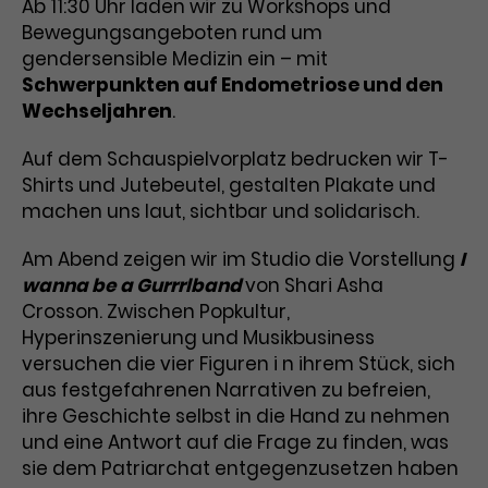
Werbekampagnen über
Ab 11:30 Uhr laden wir zu Workshops und
verschiedene Websites hinweg.
Bewegungsangeboten rund um
gendersensible Medizin ein – mit
Schwerpunkten auf Endometriose und den
Wechseljahren
.
Auf dem Schauspielvorplatz bedrucken wir T-
Shirts und Jutebeutel, gestalten Plakate und
machen uns laut, sichtbar und solidarisch.
Am Abend zeigen wir im Studio die Vorstellung
I
wanna be a Gurrrlband
von Shari Asha
Crosson. Zwischen Popkultur,
Hyperinszenierung und Musikbusiness
versuchen die vier Figuren i n ihrem Stück, sich
aus festgefahrenen Narrativen zu befreien,
ihre Geschichte selbst in die Hand zu nehmen
und eine Antwort auf die Frage zu finden, was
sie dem Patriarchat entgegenzusetzen haben