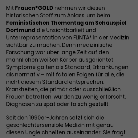
Mit
Frauen*GOLD
nehmen wir diesen
Laufzeit
1 Tag
historischen Stoff zum Anlass, um beim
Feministischen Thementag am Schauspiel
Name
Dieses Cookie wird von Google
_gcl_aw
Dortmund
die Unsichtbarkeit und
Analytics installiert. Das Cookie
Unterrepräsentation von FLINTA* in der Medizin
Anbieter
Google Ads
wird verwendet, um Informationen
darüber zu speichern, wie
sichtbar zu machen. Denn medizinische
Laufzeit
3 Monate
Besucher*innen eine Website
Forschung war über lange Zeit auf den
nutzen, und hilft bei der Erstellung
männlichen weißen Körper ausgerichtet:
Dieses Cookie speichert
Zweck
eines Analyseberichts über die
Symptome galten als Standard, Erkrankungen
Informationen zu Werbeklicks und
Performance der Website. Die
als normativ – mit fatalen Folgen für alle, die
Zweck
dient der Zuordnung von
erhobenen Daten umfassen in
nicht diesem Standard entsprechen.
Conversions zu Google Ads-
anonymisierter Form die Anzahl
Krankheiten, die primär oder ausschließlich
Kampagnen.
der Besuche, die Quelle, aus der sie
Frauen betreffen, wurden zu wenig erforscht,
stammen, und die besuchten
Diagnosen zu spät oder falsch gestellt.
Seiten.
Seit den 1990er-Jahren setzt sich die
Name
_gcl_dc
geschlechtersensible Medizin mit genau
diesen Ungleichheiten auseinander. Sie fragt
Anbieter
Google / DoubleClick
Name
_gat_UA-63561367-1