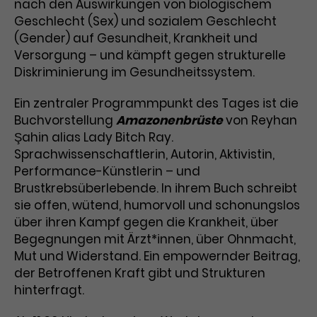
nach den Auswirkungen von biologischem
Geschlecht (Sex) und sozialem Geschlecht
Laufzeit
3 Monate
Anbieter
Google Analytics
(Gender) auf Gesundheit, Krankheit und
Dieses Cookie wird verwendet, um
Laufzeit
1 Minute
Versorgung – und kämpft gegen strukturelle
Nutzerinteraktionen mit
Diskriminierung im Gesundheitssystem.
Zweck
Werbeanzeigen zu messen und
Das ist ein von Google Analytics
Remarketing-Funktionen
gesetztes Cookie. Bestimmte
Ein zentraler Programmpunkt des Tages ist die
bereitzustellen.
Daten werden nur maximal einmal
Buchvorstellung
Amazonenbrüste
von Reyhan
pro Minute an Google Analytics
Şahin alias Lady Bitch Ray.
Zweck
gesendet. Solange es gesetzt ist,
Sprachwissenschaftlerin, Autorin, Aktivistin,
werden bestimmte
Performance-Künstlerin – und
Datenübertragungen
Name
IDE
Brustkrebsüberlebende. In ihrem Buch schreibt
unterbunden.
sie offen, wütend, humorvoll und schonungslos
Anbieter
Google / DoubleClick
über ihren Kampf gegen die Krankheit, über
Begegnungen mit Ärzt*innen, über Ohnmacht,
Laufzeit
1 Jahr
Mut und Widerstand. Ein empowernder Beitrag,
der Betroffenen Kraft gibt und Strukturen
Dieses Cookie dient der Anzeige
personalisierter Werbung und
hinterfragt.
Zweck
misst die Wirksamkeit von