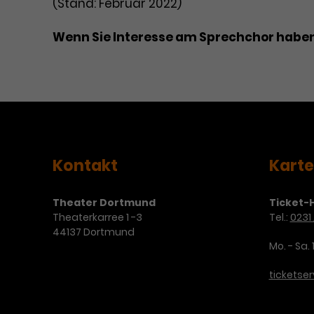
(Stand: Februar 2022)
Wenn Sie Interesse am Sprechchor haben,
Kontakt
Kart
Theater Dortmund
Ticket-H
Theaterkarree 1 -3
Tel.:
0231 
44137 Dortmund
Mo. - Sa. 
ticketse