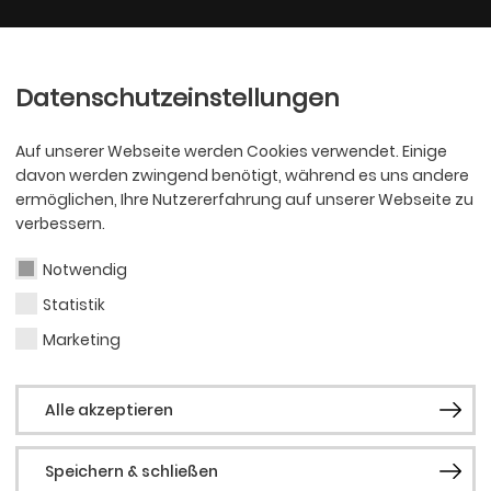
Ballett
Oper
nder
Philharmoniker
Scha
Datenschutzeinstellungen
Auf unserer Webseite werden Cookies verwendet. Einige
davon werden zwingend benötigt, während es uns andere
ermöglichen, Ihre Nutzererfahrung auf unserer Webseite zu
verbessern.
or Dortmund
Notwendig
Statistik
Marketing
Der Sprechchor Dortmund ist das 17. Ensemblemitg
Alle akzeptieren
annähernd 100 Dortmunder Bürgerinnen und Bür
Regisseuren, zunächst unter Federführung der D
Speichern & schließen
Bihegue, wöchentlich für verschiedene Stücke und