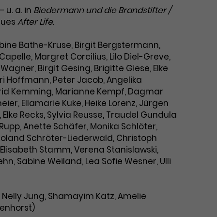
u. a. in
Biedermann und die Brandstifter /
gues
After Life
.
bine Bathe-Kruse, Birgit Bergstermann,
pelle, Margret Corcilius, Lilo Diel-Greve,
agner, Birgit Gesing, Brigitte Giese, Elke
 Hoffmann, Peter Jacob, Angelika
 Ingrid Kemming, Marianne Kempf, Dagmar
meier, Ellamarie Kuke, Heike Lorenz, Jürgen
r, Elke Recks, Sylvia Reusse, Traudel Gundula
 Rupp, Anette Schäfer, Monika Schlöter,
oland Schröter-Liederwald, Christoph
 Elisabeth Stamm, Verena Stanislawski,
hn, Sabine Weiland, Lea Sofie Wesner, Ulli
, Nelly Jung, Shamayim Katz, Amelie
kenhorst)