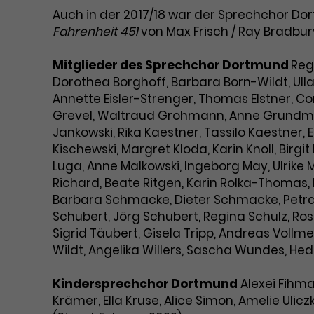
Auch in der 2017/18 war der Sprechchor Dor
Fahrenheit 451
von Max Frisch / Ray Bradbu
Mitglieder des Sprechchor Dortmund
Reg
Dorothea Borghoff, Barbara Born-Wildt, Ulla
Annette Eisler-Strenger, Thomas Elstner, Cons
Grevel, Waltraud Grohmann, Anne Grundman
Jankowski, Rika Kaestner, Tassilo Kaestner
Kischewski, Margret Kloda, Karin Knoll, Birgi
Luga, Anne Malkowski, Ingeborg May, Ulrike Mü
Richard, Beate Ritgen, Karin Rolka-Thomas, 
Barbara Schmacke, Dieter Schmacke, Petra 
Schubert, Jörg Schubert, Regina Schulz, Ros
Sigrid Täubert, Gisela Tripp, Andreas Vollm
Wildt, Angelika Willers, Sascha Wundes, Hed
Kindersprechchor Dortmund
Alexei Fihma
Krämer, Ella Kruse, Alice Simon, Amelie Ul