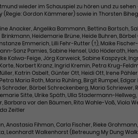
Marketing
Zugang zu geschützten Bereichen
tmund wieder im Schauspiel zu hören und zu sehen – 
Laufzeit
2 Jahre
gewährt.
Diese Gruppe beinhaltet alle Scripte, die es uns
ry (Regie: Gordon Kämmerer) sowie in Thorsten Bihe
ermöglichen die Leistung unserer Werbekampagnen zu
Dieses Cookie wird von Google Analytics
analysieren und Conversions zu messen. Außerdem
helfen sie uns dabei Werbeanzeigen und Inhalte besser
installiert. Das Cookie wird verwendet, um
ine Anacker, Angelika Bammann, Bettina Bartsch, Sa
auf die Interessen unserer Nutzer abzustimmen.
Besucher*innen-, Sitzungs- und
 Brinkmann, Heidemarie Brüne, Heide Buhren, Bärbel Ca
Name
cookie_optin
Kampagnendaten zu berechnen und die
Cookie-Informationen
Name
_gcl_au
tanze Emmerich, Lilli Fehr-Rutter (†), Maike Fischer-W
Zweck
Nutzung der Website für den
n-Sanz Pamies, Sabine Hensel, Udo Höderath, Henri
Anbieter
TYPO3
Analysebericht der Website zu verfolgen.
Anbieter
Google Ads
, Elke Kalwa-Feige, Jörg Karweick, Sabine Kaspzyck,
Die Cookies speichern Informationen
Laufzeit
1 Monat
t Korte, Norbert Kranz, Ingrid Kremin, Petra Krug-Feld
anonym und weisen eine zufallsgenerierte
Laufzeit
3 Monate
ller, Katrin Osbelt, Günter Ott, Heidi Ott, Irene Pähle
Nummer zu, um Besuche zu erkennen.
Enthält die gewählten Tracking-Optin-
Petra Maria Roth, Maria Rühling, Birgit Rumpel, Edgar
Zweck
Wird von Google verwendet, um die
Einstellungen.
Schrader, Bärbel Schreckenberg, Maria Schriewer, R
Effizienz von Werbeanzeigen zu messen
emarie Sitte, Ulrike Späth, Ulla Stadermann-Hellweg,
und Conversions zu speichern. Dieses
Zweck
er, Barbara vor den Bäumen, Rita Wahle-Voß, Viola We
Cookie hilft dabei nachzuvollziehen, ob
Name
_gid
Nutzer über Google-Anzeigen auf unsere
da Zeitler
Website gelangt sind.
Anbieter
Google Analytics
n, Anastasia Fihman, Carla Fischer, Rieke Grohmann
Laufzeit
1 Tag
iczka, Leonhardt Walkenhorst (Betreuung My Dung Wal