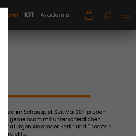
KJT
Akademie
uspiel
lied im Schauspiel. Seit Mai 2011 proben
ger gemeinsam mit unterschiedlichen
ramaturgen Alexander Kerlin und Thorsten
 Projekte.