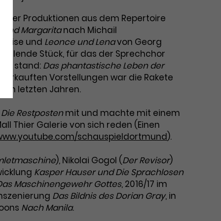
in vier Produktionen aus dem Repertoire
r und Margarita
nach Michail
Weise und
Leonce und Lena
von Georg
füllende Stück, für das der Sprechchor
hne stand:
Das phantastische Leben der
sverkauften Vorstellungen war die Rakete
den letzten Jahren.
 Die Restposten
mit und machte mit einem
l Thier Galerie von sich reden (Einen
www.youtube.com/schauspieldortmund
).
letmaschine
), Nikolai Gogol (
Der Revisor
)
twicklung
Kasper Hauser und Die Sprachlosen
Das Maschinengewehr Gottes
, 2016/17 im
 Inszenierung
Das Bildnis des Dorian Gray
, in
koons
Nach Manila
.