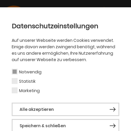
Datenschutzeinstellungen
Auf unserer Webseite werden Cookies verwendet.
Einige davon werden zwingend benötigt, während
PHILHARMONIKER
es uns andere ermöglichen, Ihre Nutzererfahrung
auf unserer Webseite zu verbessern.
Claire Huangci
Notwendig
Statistik
Gastsolistin (Klavier)
Marketing
Die Pianistin Claire Huangci (*1990) wuchs
Alle akzeptieren
in den USA in der Nähe von Philadelpia als
Kind chinesischer Eltern auf. Mit sechs
Speichern & schließen
Jahren begann sie mit dem Klavierspiel