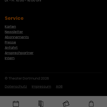
Di. - Fr. 10:00 - 16:00 Uhr
Werbekampagnen über
verschiedene Websites hinweg.
Service
Karten
Newsletter
Abonnements
Presse
Anfahrt
Ansprechpartner
Intern
© Theater Dortmund 2026
Datenschutz
Impressum
AGB