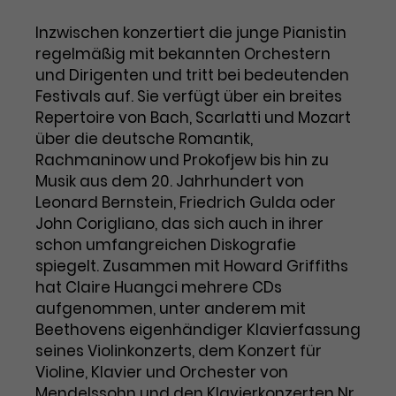
Benutzer*in wiedererkannt werden,
Marketing
und es wird Zugang zu
Inzwischen konzertiert die junge Pianistin
Laufzeit
2 Jahre
Diese Gruppe beinhaltet alle Scripte, die es uns
geschützten Bereichen gewährt.
regelmäßig mit bekannten Orchestern
ermöglichen die Leistung unserer
Dieses Cookie wird von Google
Werbekampagnen zu analysieren und
und Dirigenten und tritt bei bedeutenden
Conversions zu messen. Außerdem helfen sie
Analytics installiert. Das Cookie
Festivals auf. Sie verfügt über ein breites
uns dabei Werbeanzeigen und Inhalte besser auf
wird verwendet, um
die Interessen unserer Nutzer abzustimmen.
Repertoire von Bach, Scarlatti und Mozart
Name
cookie_optin
Besucher*innen-, Sitzungs- und
über die deutsche Romantik,
Cookie-Informationen
Name
Kampagnendaten zu berechnen
_gcl_au
Rachmaninow und Prokofjew bis hin zu
Anbieter
TYPO3
Zweck
und die Nutzung der Website für
Musik aus dem 20. Jahrhundert von
Anbieter
Google Ads
den Analysebericht der Website zu
Leonard Bernstein, Friedrich Gulda oder
Laufzeit
1 Monat
verfolgen. Die Cookies speichern
John Corigliano, das sich auch in ihrer
Laufzeit
3 Monate
Informationen anonym und weisen
Enthält die gewählten Tracking-
schon umfangreichen Diskografie
eine zufallsgenerierte Nummer zu,
Zweck
Optin-Einstellungen.
Wird von Google verwendet, um
spiegelt. Zusammen mit Howard Griffiths
um Besuche zu erkennen.
die Effizienz von Werbeanzeigen zu
hat Claire Huangci mehrere CDs
messen und Conversions zu
aufgenommen, unter anderem mit
Zweck
speichern. Dieses Cookie hilft dabei
Beethovens eigenhändiger Klavierfassung
nachzuvollziehen, ob Nutzer über
seines Violinkonzerts, dem Konzert für
Name
_gid
Google-Anzeigen auf unsere
Violine, Klavier und Orchester von
Website gelangt sind.
Anbieter
Google Analytics
Mendelssohn und den Klavierkonzerten Nr.