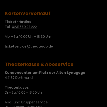
Laufzeit
3 Monate
Anbieter
Google Analytics
Kartenvorverkauf
Dieses Cookie wird verwendet, um
Laufzeit
1 Minute
Ticket-Hotline
Nutzerinteraktionen mit
Tel.:
0231 / 50 27 222
Zweck
Werbeanzeigen zu messen und
Das ist ein von Google Analytics
Remarketing-Funktionen
gesetztes Cookie. Bestimmte
Mo. - Sa. 10:00 Uhr - 18:30 Uhr
bereitzustellen.
Daten werden nur maximal einmal
pro Minute an Google Analytics
ticketservice@theaterdo.de
Zweck
gesendet. Solange es gesetzt ist,
werden bestimmte
Datenübertragungen
Name
IDE
Theaterkasse & Aboservice
unterbunden.
Anbieter
Google / DoubleClick
Kundencenter am Platz der Alten Synagoge
44137 Dortmund
Laufzeit
1 Jahr
Theaterkasse:
Dieses Cookie dient der Anzeige
Di. - Sa. 10:00 - 18:00 Uhr
personalisierter Werbung und
Abo- und Gruppenservice:
Zweck
misst die Wirksamkeit von