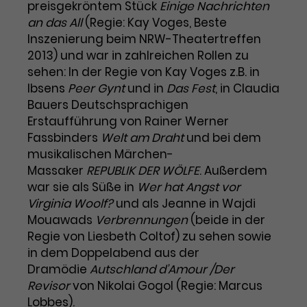
Benutzer*in wiedererkannt werden,
preisgekröntem Stück
Einige Nachrichten
Marketing
und es wird Zugang zu
an das All
(Regie: Kay Voges, Beste
Laufzeit
2 Jahre
Diese Gruppe beinhaltet alle Scripte, die es uns
geschützten Bereichen gewährt.
Inszenierung beim NRW-Theatertreffen
ermöglichen die Leistung unserer
2013) und war in zahlreichen Rollen zu
Dieses Cookie wird von Google
Werbekampagnen zu analysieren und
Conversions zu messen. Außerdem helfen sie
Analytics installiert. Das Cookie
sehen: In der Regie von Kay Voges z.B. in
uns dabei Werbeanzeigen und Inhalte besser auf
wird verwendet, um
Ibsens
Peer Gynt
und in
Das Fest
, in Claudia
die Interessen unserer Nutzer abzustimmen.
Name
cookie_optin
Besucher*innen-, Sitzungs- und
Bauers Deutschsprachigen
Cookie-Informationen
Name
Kampagnendaten zu berechnen
_gcl_au
Erstaufführung von Rainer Werner
Anbieter
TYPO3
Zweck
und die Nutzung der Website für
Fassbinders
Welt am Draht
und bei dem
Anbieter
Google Ads
den Analysebericht der Website zu
musikalischen Märchen-
Laufzeit
1 Monat
verfolgen. Die Cookies speichern
Massaker
REPUBLIK DER WÖLFE
. Außerdem
Laufzeit
3 Monate
Informationen anonym und weisen
war sie als Süße in
Wer hat Angst vor
Enthält die gewählten Tracking-
eine zufallsgenerierte Nummer zu,
Zweck
Virginia Woolf?
und als Jeanne in Wajdi
Optin-Einstellungen.
Wird von Google verwendet, um
um Besuche zu erkennen.
Mouawads
die Effizienz von Werbeanzeigen zu
Verbrennungen
(beide in der
messen und Conversions zu
Regie von Liesbeth Coltof) zu sehen sowie
Zweck
speichern. Dieses Cookie hilft dabei
in dem Doppelabend aus der
nachzuvollziehen, ob Nutzer über
Dramödie
Autschland d’Amour /Der
Name
_gid
Google-Anzeigen auf unsere
Revisor
von Nikolai Gogol (Regie: Marcus
Website gelangt sind.
Lobbes).
Anbieter
Google Analytics