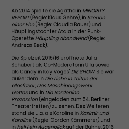
Laufzeit
1 Tag
Ab 2014 spielte sie Agatha in
MINORITY
REPORT
(Regie: Klaus Gehre), in
Szenen
Name
Dieses Cookie wird von Google
_gcl_aw
einer Ehe
(Regie: Claudia Bauer) und
Analytics installiert. Das Cookie
Häuptlingstochter Atala in der Punk-
Anbieter
Google Ads
wird verwendet, um Informationen
Operette
Häuptling Abendwind
(Regie:
darüber zu speichern, wie
Andreas Beck).
Laufzeit
3 Monate
Besucher*innen eine Website
nutzen, und hilft bei der Erstellung
Die Spielzeit 2015/16 eröffnete Julia
Dieses Cookie speichert
Zweck
eines Analyseberichts über die
Schubert als Co-Moderatorin Ulla sowie
Informationen zu Werbeklicks und
Performance der Website. Die
als Candy in Kay Voges'
DIE SHOW
. Sie war
Zweck
dient der Zuordnung von
erhobenen Daten umfassen in
außerdem in
Die Liebe in Zeiten der
Conversions zu Google Ads-
anonymisierter Form die Anzahl
Kampagnen.
Glasfaser
,
Das Maschinengewehr
der Besuche, die Quelle, aus der sie
Gottes
und in
stammen, und die besuchten
Die Borderline
Seiten.
Prozession
(eingeladen zum 54. Berliner
Theatertreffen) zu sehen. Des Weiteren
Name
_gcl_dc
stand sie u.a. als Karoline in
Kasimir und
Karoline
(Regie: Gordon Kämmerer) und
Anbieter
Google / DoubleClick
Name
_gat_UA-63561367-1
in
hell | ein Augenblick
auf der Bühne. 2016