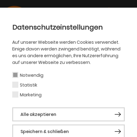
Datenschutzeinstellungen
Auf unserer Webseite werden Cookies verwendet.
Einige davon werden zwingend benötigt, während
SCHAUSPIEL
es uns andere ermöglichen, Ihre Nutzererfahrung
auf unserer Webseite zu verbessern.
Julia Schubert
Notwendig
Statistik
Gast Schauspiel
Marketing
Julia Schubert wurde 1982 in Leipzig
Alle akzeptieren
geboren und wuchs in Dresden auf. Von
2003 bis 2007 studierte sie an der
Speichern & schließen
Hochschule für Musik und Theater in