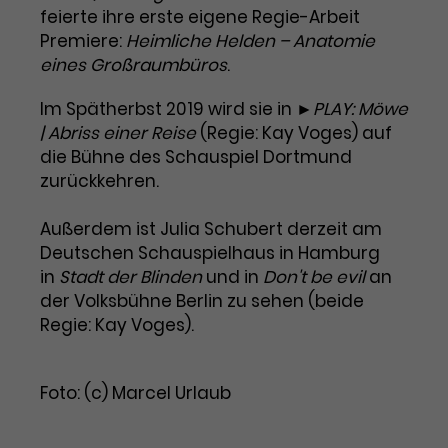
feierte ihre erste eigene Regie-Arbeit
Laufzeit
3 Monate
Anbieter
Google Analytics
Premiere:
Heimliche Helden – Anatomie
eines Großraumbüros
.
Dieses Cookie wird verwendet, um
Laufzeit
1 Minute
Nutzerinteraktionen mit
Im Spätherbst 2019 wird sie in
►PLAY: Möwe
Zweck
Werbeanzeigen zu messen und
Das ist ein von Google Analytics
| Abriss einer Reise
(Regie: Kay Voges) auf
Remarketing-Funktionen
gesetztes Cookie. Bestimmte
die Bühne des Schauspiel Dortmund
bereitzustellen.
Daten werden nur maximal einmal
zurückkehren.
pro Minute an Google Analytics
Zweck
gesendet. Solange es gesetzt ist,
Außerdem ist Julia Schubert derzeit am
werden bestimmte
Datenübertragungen
Deutschen Schauspielhaus in Hamburg
Name
IDE
unterbunden.
in
Stadt der Blinden
und in
Don't be evil
an
Anbieter
Google / DoubleClick
der Volksbühne Berlin zu sehen (beide
Regie: Kay Voges).
Laufzeit
1 Jahr
Dieses Cookie dient der Anzeige
Foto: (c) Marcel Urlaub
personalisierter Werbung und
Zweck
misst die Wirksamkeit von