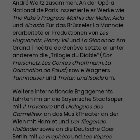
Benutzer*in wiedererkannt werden,
André Weitz zusammen. An der Opéra
Marketing
und es wird Zugang zu
National de Paris inszenierte er Werke wie
Laufzeit
2 Jahre
Diese Gruppe beinhaltet alle Scripte, die es uns
geschützten Bereichen gewährt.
The Rake’s Progress
,
Mathis der Maler
,
Aida
ermöglichen die Leistung unserer
und
Alceste
. Für das Brüsseler La Monnaie
Dieses Cookie wird von Google
Werbekampagnen zu analysieren und
Conversions zu messen. Außerdem helfen sie
Analytics installiert. Das Cookie
erarbeitete er Produktionen von
Les
uns dabei Werbeanzeigen und Inhalte besser auf
wird verwendet, um
Huguenots
,
Henry VIII
und
La Gioconda
. Am
die Interessen unserer Nutzer abzustimmen.
Name
cookie_optin
Besucher*innen-, Sitzungs- und
Grand Théâtre de Genève setzte er unter
Cookie-Informationen
Name
Kampagnendaten zu berechnen
_gcl_au
anderem die „Trilogie du Diable“ (
Der
Anbieter
TYPO3
Zweck
und die Nutzung der Website für
Freischütz
,
Les Contes d’Hoffmann
,
La
Anbieter
Google Ads
den Analysebericht der Website zu
Damnation de Faust
) sowie Wagners
Laufzeit
1 Monat
verfolgen. Die Cookies speichern
Tannhäuser
und
Tristan und Isolde
um.
Laufzeit
3 Monate
Informationen anonym und weisen
Enthält die gewählten Tracking-
eine zufallsgenerierte Nummer zu,
Zweck
Weitere internationale Engagements
Optin-Einstellungen.
Wird von Google verwendet, um
um Besuche zu erkennen.
führten ihn an die Bayerische Staatsoper
die Effizienz von Werbeanzeigen zu
mit
Il Trovatore
und
Dialogues des
messen und Conversions zu
Carmélites
Zweck
, an das MusikTheater an der
speichern. Dieses Cookie hilft dabei
nachzuvollziehen, ob Nutzer über
Wien mit Hamlet und
Der fliegende
Name
_gid
Google-Anzeigen auf unsere
Holländer
sowie an die Deutsche Oper
Website gelangt sind.
Berlin mit
Le Prophète
und
Les Vêpres
Anbieter
Google Analytics