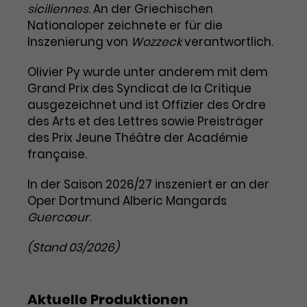
siciliennes
. An der Griechischen
Laufzeit
1 Tag
Nationaloper zeichnete er für die
Inszenierung von
Wozzeck
verantwortlich.
Name
Dieses Cookie wird von Google
_gcl_aw
Analytics installiert. Das Cookie
Olivier Py wurde unter anderem mit dem
Anbieter
Google Ads
wird verwendet, um Informationen
Grand Prix des Syndicat de la Critique
darüber zu speichern, wie
ausgezeichnet und ist Offizier des Ordre
Laufzeit
3 Monate
Besucher*innen eine Website
des Arts et des Lettres sowie Preisträger
nutzen, und hilft bei der Erstellung
des Prix Jeune Théâtre der Académie
Dieses Cookie speichert
Zweck
eines Analyseberichts über die
française.
Informationen zu Werbeklicks und
Performance der Website. Die
Zweck
dient der Zuordnung von
erhobenen Daten umfassen in
In der Saison 2026/27 inszeniert er an der
Conversions zu Google Ads-
anonymisierter Form die Anzahl
Oper Dortmund Alberic Mangards
Kampagnen.
der Besuche, die Quelle, aus der sie
Guercœur
.
stammen, und die besuchten
Seiten.
(Stand 03/2026)
Name
_gcl_dc
Aktuelle Produktionen
Anbieter
Google / DoubleClick
Name
_gat_UA-63561367-1