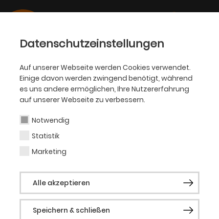
Datenschutzeinstellungen
Auf unserer Webseite werden Cookies verwendet.
Einige davon werden zwingend benötigt, während
OPER
es uns andere ermöglichen, Ihre Nutzererfahrung
auf unserer Webseite zu verbessern.
Olivier Py
Notwendig
Statistik
Regisseur
Marketing
Olivier Py ist einer der gefragtesten
Alle akzeptieren
französischen Regisseure, Dramatiker und
Schauspieler unserer Zeit. Er absolvierte
Speichern & schließen
seine Ausbildung am Conservatoire