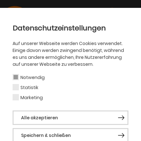
Datenschutzeinstellungen
Auf unserer Webseite werden Cookies verwendet.
Einige davon werden zwingend benötigt, während
OPER
es uns andere ermöglichen, Ihre Nutzererfahrung
auf unserer Webseite zu verbessern.
Stanislas de Barbeyrac
Notwendig
Statistik
Tenor (Gast)
Marketing
Als einer der aufregendsten und
Alle akzeptieren
gefragtesten Künstler unserer Zeit
erlangte der französische Tenor Stanislas
Speichern & schließen
de Barbeyrac im Jahr 2014 internationale