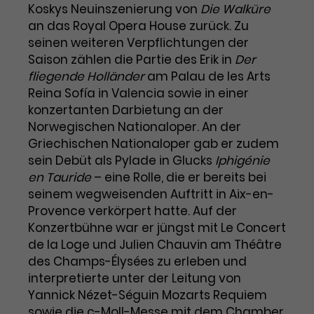
Benutzer*in wiedererkannt werden,
Koskys Neuinszenierung von
Die Walküre
Marketing
und es wird Zugang zu
an das Royal Opera House zurück. Zu
Laufzeit
2 Jahre
Diese Gruppe beinhaltet alle Scripte, die es uns
geschützten Bereichen gewährt.
seinen weiteren Verpflichtungen der
ermöglichen die Leistung unserer
Dieses Cookie wird von Google
Werbekampagnen zu analysieren und
Saison zählen die Partie des Erik in
Der
Conversions zu messen. Außerdem helfen sie
Analytics installiert. Das Cookie
fliegende Holländer
am Palau de les Arts
uns dabei Werbeanzeigen und Inhalte besser auf
wird verwendet, um
die Interessen unserer Nutzer abzustimmen.
Reina Sofía in Valencia sowie in einer
Name
cookie_optin
Besucher*innen-, Sitzungs- und
konzertanten Darbietung an der
Cookie-Informationen
Name
Kampagnendaten zu berechnen
_gcl_au
Norwegischen Nationaloper. An der
Anbieter
TYPO3
Zweck
und die Nutzung der Website für
Griechischen Nationaloper gab er zudem
Anbieter
Google Ads
den Analysebericht der Website zu
sein Debüt als Pylade in Glucks
Iphigénie
Laufzeit
1 Monat
verfolgen. Die Cookies speichern
en Tauride
– eine Rolle, die er bereits bei
Laufzeit
3 Monate
Informationen anonym und weisen
Enthält die gewählten Tracking-
seinem wegweisenden Auftritt in Aix-en-
eine zufallsgenerierte Nummer zu,
Zweck
Optin-Einstellungen.
Wird von Google verwendet, um
Provence verkörpert hatte. Auf der
um Besuche zu erkennen.
die Effizienz von Werbeanzeigen zu
Konzertbühne war er jüngst mit Le Concert
messen und Conversions zu
de la Loge und Julien Chauvin am Théâtre
Zweck
speichern. Dieses Cookie hilft dabei
des Champs-Élysées zu erleben und
nachzuvollziehen, ob Nutzer über
interpretierte unter der Leitung von
Name
_gid
Google-Anzeigen auf unsere
Yannick Nézet-Séguin Mozarts Requiem
Website gelangt sind.
Anbieter
Google Analytics
sowie die c-Moll-Messe mit dem Chamber