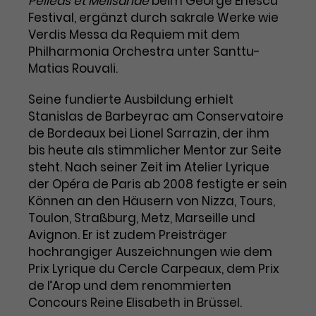
Pelléas et Mélisande
beim George Enescu
Festival, ergänzt durch sakrale Werke wie
Laufzeit
3 Monate
Anbieter
Google Analytics
Verdis Messa da Requiem mit dem
Philharmonia Orchestra unter Santtu-
Dieses Cookie wird verwendet, um
Laufzeit
1 Minute
Nutzerinteraktionen mit
Matias Rouvali.
Zweck
Werbeanzeigen zu messen und
Das ist ein von Google Analytics
Remarketing-Funktionen
Seine fundierte Ausbildung erhielt
gesetztes Cookie. Bestimmte
bereitzustellen.
Daten werden nur maximal einmal
Stanislas de Barbeyrac am Conservatoire
pro Minute an Google Analytics
de Bordeaux bei Lionel Sarrazin, der ihm
Zweck
gesendet. Solange es gesetzt ist,
bis heute als stimmlicher Mentor zur Seite
werden bestimmte
steht. Nach seiner Zeit im Atelier Lyrique
Datenübertragungen
Name
IDE
der Opéra de Paris ab 2008 festigte er sein
unterbunden.
Können an den Häusern von Nizza, Tours,
Anbieter
Google / DoubleClick
Toulon, Straßburg, Metz, Marseille und
Avignon. Er ist zudem Preisträger
Laufzeit
1 Jahr
hochrangiger Auszeichnungen wie dem
Prix Lyrique du Cercle Carpeaux, dem Prix
Dieses Cookie dient der Anzeige
de l’Arop und dem renommierten
personalisierter Werbung und
Concours Reine Elisabeth in Brüssel.
Zweck
misst die Wirksamkeit von