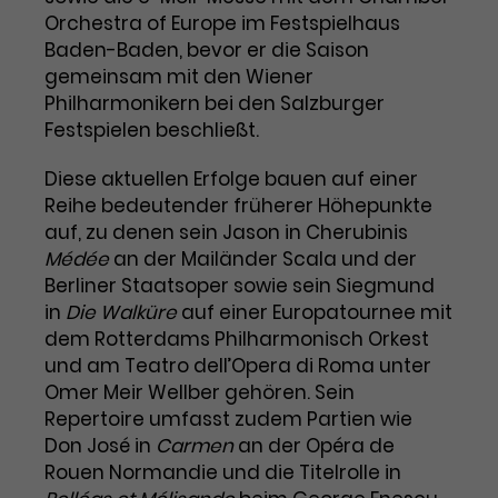
Orchestra of Europe im Festspielhaus
Laufzeit
1 Tag
Baden-Baden, bevor er die Saison
gemeinsam mit den Wiener
Name
Dieses Cookie wird von Google
_gcl_aw
Philharmonikern bei den Salzburger
Analytics installiert. Das Cookie
Festspielen beschließt.
Anbieter
Google Ads
wird verwendet, um Informationen
darüber zu speichern, wie
Diese aktuellen Erfolge bauen auf einer
Laufzeit
3 Monate
Besucher*innen eine Website
Reihe bedeutender früherer Höhepunkte
nutzen, und hilft bei der Erstellung
Dieses Cookie speichert
auf, zu denen sein Jason in Cherubinis
Zweck
eines Analyseberichts über die
Informationen zu Werbeklicks und
Médée
an der Mailänder Scala und der
Performance der Website. Die
Zweck
dient der Zuordnung von
erhobenen Daten umfassen in
Berliner Staatsoper sowie sein Siegmund
Conversions zu Google Ads-
anonymisierter Form die Anzahl
in
Die Walküre
auf einer Europatournee mit
Kampagnen.
der Besuche, die Quelle, aus der sie
dem Rotterdams Philharmonisch Orkest
stammen, und die besuchten
und am Teatro dell’Opera di Roma unter
Seiten.
Omer Meir Wellber gehören. Sein
Repertoire umfasst zudem Partien wie
Name
_gcl_dc
Don José in
Carmen
an der Opéra de
Rouen Normandie und die Titelrolle in
Anbieter
Google / DoubleClick
Name
_gat_UA-63561367-1