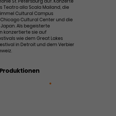
ie St. Petersburg auf. Konzerte
ins Teatro alla Scala Mailand, die
 Kimmel Cultural Campus
s Chicago Cultural Center und die
 Japan. Als begeisterte
konzertierte sie auf
stivals wie dem Great Lakes
stival in Detroit und dem Verbier
hweiz.
Produktionen
ert: Ausnahmewerke
6.
 Konzert: … Glück in der Liebe