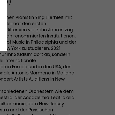
ast)
renen Pianistin Ying Li erhielt mit
rer Heimat den ersten
. Im Alter von vierzehn Jahren zog
o sie an renommierten Institutionen,
ute of Music in Philadelphia und der
n New York zu studieren. 2021
 nur ihr Studium dort ab, sondern
i internationale
be in Europa und in den USA, den
onale Antonio Mormone in Mailand
cert Artists Auditions in New
 verschiedenen Orchestern wie dem
hestra, der Accademia Teatro alla
hilharmonie, dem New Jersey
tra und der Russischen