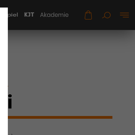
KJT
Akademie
uspiel
KER
Li