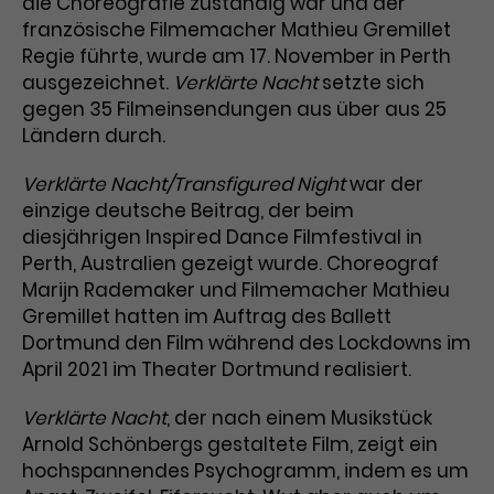
die Choreografie zuständig war und der
französische Filmemacher Mathieu Gremillet
Laufzeit
1 Tag
Regie führte, wurde am 17. November in Perth
ausgezeichnet.
Verklärte Nacht
setzte sich
Name
Dieses Cookie wird von Google
_gcl_aw
gegen 35 Filmeinsendungen aus über aus 25
Analytics installiert. Das Cookie
Anbieter
Google Ads
Ländern durch.
wird verwendet, um Informationen
darüber zu speichern, wie
Laufzeit
3 Monate
Verklärte Nacht/Transfigured Night
Besucher*innen eine Website
war der
nutzen, und hilft bei der Erstellung
einzige deutsche Beitrag, der beim
Dieses Cookie speichert
Zweck
eines Analyseberichts über die
diesjährigen Inspired Dance Filmfestival in
Informationen zu Werbeklicks und
Performance der Website. Die
Perth, Australien gezeigt wurde. Choreograf
Zweck
dient der Zuordnung von
erhobenen Daten umfassen in
Marijn Rademaker und Filmemacher Mathieu
Conversions zu Google Ads-
anonymisierter Form die Anzahl
Gremillet hatten im Auftrag des Ballett
Kampagnen.
der Besuche, die Quelle, aus der sie
Dortmund den Film während des Lockdowns im
stammen, und die besuchten
April 2021 im Theater Dortmund realisiert.
Seiten.
Verklärte Nacht
, der nach einem Musikstück
Name
_gcl_dc
Arnold Schönbergs gestaltete Film, zeigt ein
hochspannendes Psychogramm, indem es um
Anbieter
Google / DoubleClick
Name
_gat_UA-63561367-1