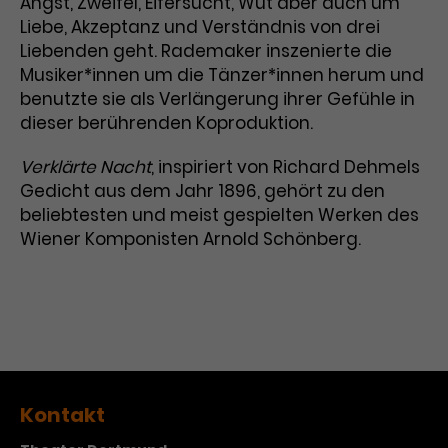
Angst, Zweifel, Eifersucht, Wut aber auch um
Liebe, Akzeptanz und Verständnis von drei
Laufzeit
3 Monate
Anbieter
Google Analytics
Liebenden geht. Rademaker inszenierte die
Dieses Cookie wird verwendet, um
Musiker*innen um die Tänzer*innen herum und
Laufzeit
1 Minute
Nutzerinteraktionen mit
benutzte sie als Verlängerung ihrer Gefühle in
Zweck
Werbeanzeigen zu messen und
Das ist ein von Google Analytics
dieser berührenden Koproduktion.
Remarketing-Funktionen
gesetztes Cookie. Bestimmte
bereitzustellen.
Daten werden nur maximal einmal
Verklärte Nacht
, inspiriert von Richard Dehmels
pro Minute an Google Analytics
Gedicht aus dem Jahr 1896, gehört zu den
Zweck
gesendet. Solange es gesetzt ist,
beliebtesten und meist gespielten Werken des
werden bestimmte
Wiener Komponisten Arnold Schönberg.
Datenübertragungen
Name
IDE
unterbunden.
Anbieter
Google / DoubleClick
Laufzeit
1 Jahr
Dieses Cookie dient der Anzeige
personalisierter Werbung und
Kontakt
Zweck
misst die Wirksamkeit von