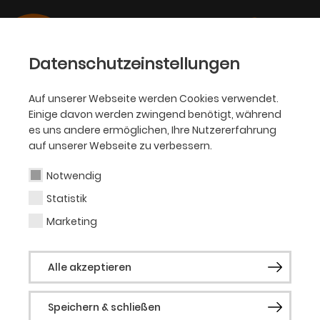
Datenschutzeinstellungen
Auf unserer Webseite werden Cookies verwendet.
22.12.2021
Einige davon werden zwingend benötigt, während
BALLETT, PHILHARMONIKER
es uns andere ermöglichen, Ihre Nutzererfahrung
Ballett Dortmund und
auf unserer Webseite zu verbessern.
Dortmunder Philharmoniker
Notwendig
gewinnen australischen Filmpreis
Statistik
Marketing
Tanzfilm »Verklärte Nacht« beim Inspired
Dance Filmfestival ausgezeichnet
Alle akzeptieren
Speichern & schließen