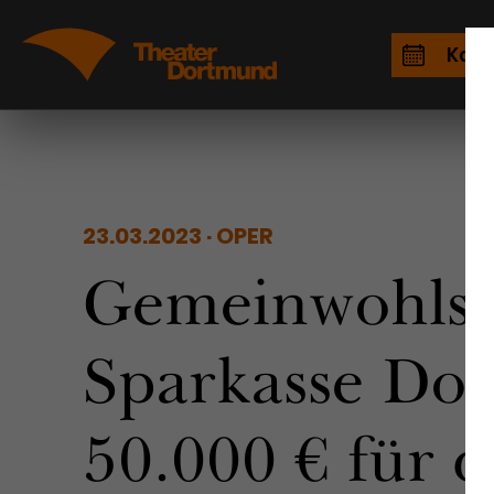
Kale
23.03.2023
OPER
Gemeinwohlst
Sparkasse Do
50.000 € für