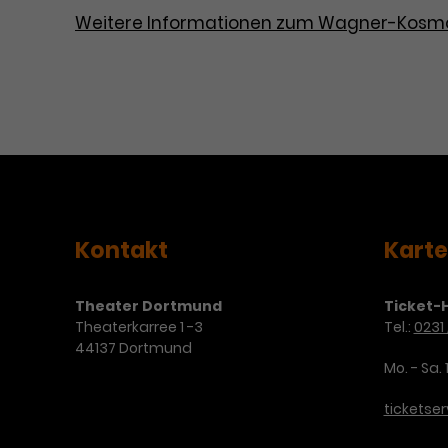
Weitere Informationen zum Wagner-Kosm
Kontakt
Kart
Theater Dortmund
Ticket-H
Theaterkarree 1 -3
Tel.:
0231 
44137 Dortmund
Mo. - Sa. 
ticketse