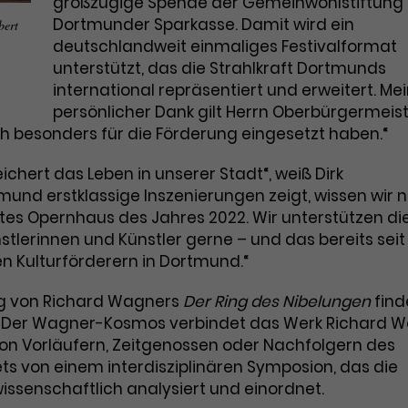
Marketing
großzügige Spende der Gemeinwohlstiftung
Zugang zu geschützten Bereichen
Laufzeit
2 Jahre
Dortmunder Sparkasse. Damit wird ein
gewährt.
bert
Diese Gruppe beinhaltet alle Scripte, die es uns
ermöglichen die Leistung unserer Werbekampagnen zu
deutschlandweit einmaliges Festivalformat
Dieses Cookie wird von Google Analytics
analysieren und Conversions zu messen. Außerdem
unterstützt, das die Strahlkraft Dortmunds
helfen sie uns dabei Werbeanzeigen und Inhalte besser
installiert. Das Cookie wird verwendet, um
auf die Interessen unserer Nutzer abzustimmen.
international repräsentiert und erweitert. Me
Besucher*innen-, Sitzungs- und
persönlicher Dank gilt Herrn Oberbürgermeis
Name
cookie_optin
Kampagnendaten zu berechnen und die
Cookie-Informationen
Name
_gcl_au
ch besonders für die Förderung eingesetzt haben.“
Zweck
Nutzung der Website für den
Anbieter
TYPO3
Analysebericht der Website zu verfolgen.
Anbieter
Google Ads
eichert das Leben in unserer Stadt“, weiß Dirk
Die Cookies speichern Informationen
Laufzeit
1 Monat
und erstklassige Inszenierungen zeigt, wissen wir n
anonym und weisen eine zufallsgenerierte
Laufzeit
3 Monate
stes Opernhaus des Jahres 2022. Wir unterstützen die
Nummer zu, um Besuche zu erkennen.
Enthält die gewählten Tracking-Optin-
lerinnen und Künstler gerne – und das bereits seit 
Zweck
Wird von Google verwendet, um die
Einstellungen.
n Kulturförderern in Dortmund.“
Effizienz von Werbeanzeigen zu messen
und Conversions zu speichern. Dieses
Zweck
ng von Richard Wagners
Der Ring des Nibelungen
find
Cookie hilft dabei nachzuvollziehen, ob
Name
_gid
t. Der Wagner-Kosmos verbindet das Werk Richard 
Nutzer über Google-Anzeigen auf unsere
Website gelangt sind.
on Vorläufern, Zeitgenossen oder Nachfolgern des
Anbieter
Google Analytics
ets von einem interdisziplinären Symposion, das die
Laufzeit
1 Tag
ssenschaftlich analysiert und einordnet.