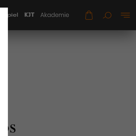
KJT
Akademie
uspiel
os