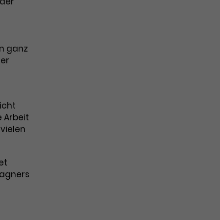
 der
in ganz
ter
icht
 Arbeit
vielen
et
Wagners