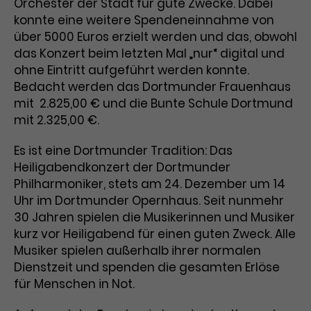
Orchester der Stadt für gute Zwecke. Dabei
Benutzer*in wiedererkannt werden,
Marketing
und es wird Zugang zu
konnte eine weitere Spendeneinnahme von
Laufzeit
2 Jahre
Diese Gruppe beinhaltet alle Scripte, die es uns
geschützten Bereichen gewährt.
über 5000 Euros erzielt werden und das, obwohl
ermöglichen die Leistung unserer
das Konzert beim letzten Mal „nur“ digital und
Dieses Cookie wird von Google
Werbekampagnen zu analysieren und
Conversions zu messen. Außerdem helfen sie
ohne Eintritt aufgeführt werden konnte.
Analytics installiert. Das Cookie
uns dabei Werbeanzeigen und Inhalte besser auf
Bedacht werden das Dortmunder Frauenhaus
wird verwendet, um
die Interessen unserer Nutzer abzustimmen.
Name
cookie_optin
Besucher*innen-, Sitzungs- und
mit 2.825,00 € und die Bunte Schule Dortmund
Cookie-Informationen
Name
Kampagnendaten zu berechnen
_gcl_au
mit 2.325,00 €.
Anbieter
TYPO3
Zweck
und die Nutzung der Website für
Anbieter
Google Ads
den Analysebericht der Website zu
Es ist eine Dortmunder Tradition: Das
Laufzeit
1 Monat
verfolgen. Die Cookies speichern
Heiligabendkonzert der Dortmunder
Laufzeit
3 Monate
Informationen anonym und weisen
Philharmoniker, stets am 24. Dezember um 14
Enthält die gewählten Tracking-
eine zufallsgenerierte Nummer zu,
Zweck
Uhr im Dortmunder Opernhaus. Seit nunmehr
Optin-Einstellungen.
Wird von Google verwendet, um
um Besuche zu erkennen.
30 Jahren spielen die Musikerinnen und Musiker
die Effizienz von Werbeanzeigen zu
kurz vor Heiligabend für einen guten Zweck. Alle
messen und Conversions zu
Musiker spielen außerhalb ihrer normalen
Zweck
speichern. Dieses Cookie hilft dabei
Dienstzeit und spenden die gesamten Erlöse
nachzuvollziehen, ob Nutzer über
Name
_gid
Google-Anzeigen auf unsere
für Menschen in Not.
Website gelangt sind.
Anbieter
Google Analytics