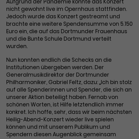
Aufgrund der Pandemie konnte das Konzert
nicht gewohnt live im Opernhaus stattfinden.
Laufzeit
1 Tag
Jedoch wurde das Konzert gestreamt und
brachte eine weitere Spendensumme von 5.150
Name
Dieses Cookie wird von Google
_gcl_aw
Analytics installiert. Das Cookie
Euro ein, die auf das Dortmunder Frauenhaus
Anbieter
Google Ads
wird verwendet, um Informationen
und die Bunte Schule Dortmund verteilt
darüber zu speichern, wie
wurden.
Laufzeit
3 Monate
Besucher*innen eine Website
nutzen, und hilft bei der Erstellung
Nun konnten endlich die Schecks an die
Dieses Cookie speichert
Zweck
eines Analyseberichts über die
Institutionen übergeben werden. Der
Informationen zu Werbeklicks und
Performance der Website. Die
Generalmusikdirektor der Dortmunder
Zweck
dient der Zuordnung von
erhobenen Daten umfassen in
Philharmoniker, Gabriel Feltz, dazu: „Ich bin stolz
Conversions zu Google Ads-
anonymisierter Form die Anzahl
auf alle Spenderinnen und Spender, die sich an
Kampagnen.
der Besuche, die Quelle, aus der sie
unserer Aktion beteiligt haben. Fernab von
stammen, und die besuchten
schönen Worten, ist Hilfe letztendlich immer
Seiten.
konkret. Ich hoffe, sehr, dass wir beim nächsten
Heilig-Abend-Konzert wieder live spielen
Name
_gcl_dc
können und mit unserem Publikum und
Spendern diesen Augenblick gemeinsam
Anbieter
Google / DoubleClick
Name
_gat_UA-63561367-1