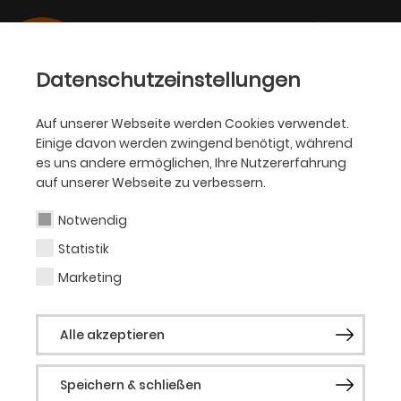
Datenschutzeinstellungen
Auf unserer Webseite werden Cookies verwendet.
04.06.2021
Einige davon werden zwingend benötigt, während
PHILHARMONIKER
es uns andere ermöglichen, Ihre Nutzererfahrung
Konkrete Solidarität:
auf unserer Webseite zu verbessern.
Dortmunder Philharmoniker
Notwendig
sammeln weitere 5000 Euro für
Statistik
Marketing
gute Zwecke
Alle akzeptieren
Bedacht werden das Dortmunder Frauenhaus
sowie die Bunte Schule Dortmund
Speichern & schließen