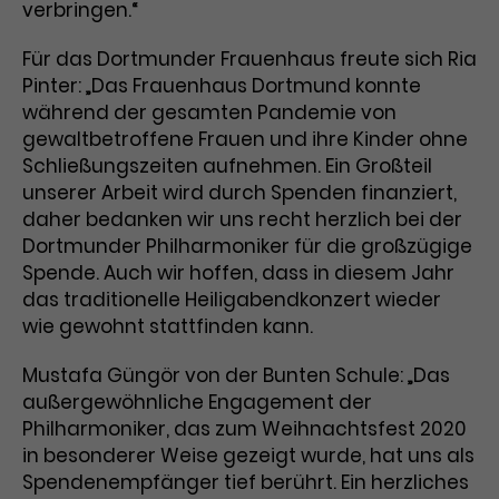
verbringen.“
Laufzeit
3 Monate
Anbieter
Google Analytics
Für das Dortmunder Frauenhaus freute sich Ria
Dieses Cookie wird verwendet, um
Laufzeit
1 Minute
Pinter: „Das Frauenhaus Dortmund konnte
Nutzerinteraktionen mit
während der gesamten Pandemie von
Zweck
Werbeanzeigen zu messen und
Das ist ein von Google Analytics
gewaltbetroffene Frauen und ihre Kinder ohne
Remarketing-Funktionen
gesetztes Cookie. Bestimmte
Schließungszeiten aufnehmen. Ein Großteil
bereitzustellen.
Daten werden nur maximal einmal
unserer Arbeit wird durch Spenden finanziert,
pro Minute an Google Analytics
Zweck
daher bedanken wir uns recht herzlich bei der
gesendet. Solange es gesetzt ist,
Dortmunder Philharmoniker für die großzügige
werden bestimmte
Spende. Auch wir hoffen, dass in diesem Jahr
Datenübertragungen
Name
IDE
das traditionelle Heiligabendkonzert wieder
unterbunden.
wie gewohnt stattfinden kann.
Anbieter
Google / DoubleClick
Mustafa Güngör von der Bunten Schule: „Das
Laufzeit
1 Jahr
außergewöhnliche Engagement der
Philharmoniker, das zum Weihnachtsfest 2020
Dieses Cookie dient der Anzeige
personalisierter Werbung und
in besonderer Weise gezeigt wurde, hat uns als
Zweck
misst die Wirksamkeit von
Spendenempfänger tief berührt. Ein herzliches