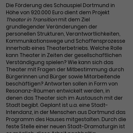
Die Förderung des Schauspiel Dortmund in
Laufzeit
1 Tag
Höhe von 920.000 Euro dient dem Projekt
Theater in Transition
mit dem Ziel
Name
Dieses Cookie wird von Google
_gcl_aw
grundlegender Veränderungen der
Analytics installiert. Das Cookie
personellen Strukturen, Verantwortlichkeiten,
Anbieter
Google Ads
wird verwendet, um Informationen
Kommunikationswege und Schaffensprozesse
darüber zu speichern, wie
innerhalb eines Theaterbetriebs. Welche Rolle
Laufzeit
3 Monate
Besucher*innen eine Website
kann Theater in Zeiten der gesellschaftlichen
nutzen, und hilft bei der Erstellung
Dieses Cookie speichert
Verständigung spielen? Wie kann sich das
Zweck
eines Analyseberichts über die
Informationen zu Werbeklicks und
Performance der Website. Die
Theater mit Fragen der Mitbestimmung durch
Zweck
dient der Zuordnung von
erhobenen Daten umfassen in
Bürgerinnen und Bürger sowie Mitarbeitende
Conversions zu Google Ads-
anonymisierter Form die Anzahl
beschäftigen? Antworten sollen in Form von
Kampagnen.
der Besuche, die Quelle, aus der sie
Resonanz-Räumen entwickelt werden, in
stammen, und die besuchten
denen das Theater sich im Austausch mit der
Seiten.
Stadt begibt. Geplant ist u.a. eine Stadt-
Intendanz, in der Menschen aus Dortmund das
Name
_gcl_dc
Programm des Hauses mitgestalten. Durch die
feste Stelle einer neuen Stadt-Dramaturgin ist
Anbieter
Google / DoubleClick
Name
_gat_UA-63561367-1