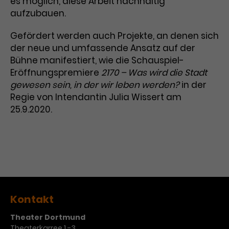
es möglich, diese Arbeit nachhaltig
aufzubauen.
Laufzeit
3 Monate
Anbieter
Google Analytics
Gefördert werden auch Projekte, an denen sich
Dieses Cookie wird verwendet, um
Laufzeit
1 Minute
der neue und umfassende Ansatz auf der
Nutzerinteraktionen mit
Zweck
Werbeanzeigen zu messen und
Bühne manifestiert, wie die Schauspiel-
Das ist ein von Google Analytics
Remarketing-Funktionen
gesetztes Cookie. Bestimmte
Eröffnungspremiere
2170 – Was wird die Stadt
bereitzustellen.
Daten werden nur maximal einmal
gewesen sein, in der wir leben werden?
in der
pro Minute an Google Analytics
Regie von Intendantin Julia Wissert am
Zweck
gesendet. Solange es gesetzt ist,
25.9.2020.
werden bestimmte
Datenübertragungen
Name
IDE
unterbunden.
Anbieter
Google / DoubleClick
Laufzeit
1 Jahr
Dieses Cookie dient der Anzeige
Kontakt
personalisierter Werbung und
Theater Dortmund
Zweck
misst die Wirksamkeit von
Theaterkarree 1 -3