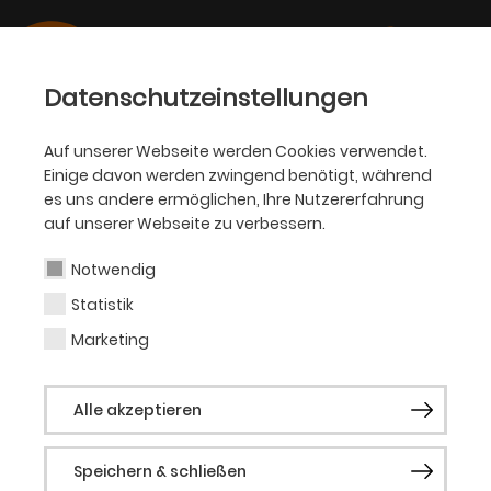
Datenschutzeinstellungen
Auf unserer Webseite werden Cookies verwendet.
16.06.2020
Einige davon werden zwingend benötigt, während
PHILHARMONIKER,
es uns andere ermöglichen, Ihre Nutzererfahrung
SCHAUSPIEL
auf unserer Webseite zu verbessern.
Theater Dortmund geht
Notwendig
„Neue Wege“
Statistik
Marketing
Das NRW Kultursekretariat fördert
Dortmunder Philharmoniker und Schauspiel
Alle akzeptieren
Dortmund
Speichern & schließen