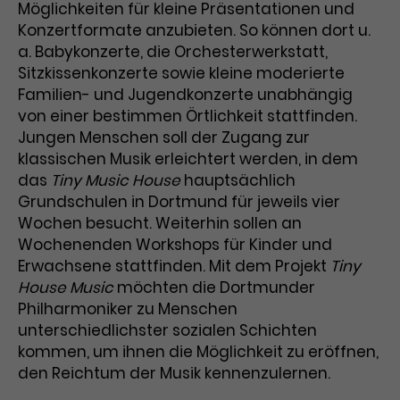
Benutzer*in wiedererkannt werden,
Möglichkeiten für kleine Präsentationen und
Marketing
und es wird Zugang zu
Konzertformate anzubieten. So können dort u.
Laufzeit
2 Jahre
Diese Gruppe beinhaltet alle Scripte, die es uns
geschützten Bereichen gewährt.
a. Babykonzerte, die Orchesterwerkstatt,
ermöglichen die Leistung unserer
Dieses Cookie wird von Google
Sitzkissenkonzerte sowie kleine moderierte
Werbekampagnen zu analysieren und
Conversions zu messen. Außerdem helfen sie
Analytics installiert. Das Cookie
Familien- und Jugendkonzerte unabhängig
uns dabei Werbeanzeigen und Inhalte besser auf
wird verwendet, um
von einer bestimmen Örtlichkeit stattfinden.
die Interessen unserer Nutzer abzustimmen.
Name
cookie_optin
Besucher*innen-, Sitzungs- und
Jungen Menschen soll der Zugang zur
Cookie-Informationen
Name
Kampagnendaten zu berechnen
_gcl_au
klassischen Musik erleichtert werden, in dem
Anbieter
TYPO3
Zweck
und die Nutzung der Website für
das
Tiny Music House
hauptsächlich
Anbieter
Google Ads
den Analysebericht der Website zu
Grundschulen in Dortmund für jeweils vier
Laufzeit
1 Monat
verfolgen. Die Cookies speichern
Wochen besucht. Weiterhin sollen an
Laufzeit
3 Monate
Informationen anonym und weisen
Wochenenden Workshops für Kinder und
Enthält die gewählten Tracking-
eine zufallsgenerierte Nummer zu,
Zweck
Optin-Einstellungen.
Erwachsene stattfinden. Mit dem Projekt
Tiny
Wird von Google verwendet, um
um Besuche zu erkennen.
die Effizienz von Werbeanzeigen zu
House Music
möchten die Dortmunder
messen und Conversions zu
Philharmoniker zu Menschen
Zweck
speichern. Dieses Cookie hilft dabei
unterschiedlichster sozialen Schichten
nachzuvollziehen, ob Nutzer über
kommen, um ihnen die Möglichkeit zu eröffnen,
Name
_gid
Google-Anzeigen auf unsere
den Reichtum der Musik kennenzulernen.
Website gelangt sind.
Anbieter
Google Analytics