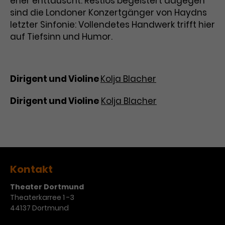
eher enttäuscht. Restlos begeistert dagegen
Werbekampagnen über
sind die Londoner Konzertgänger von Haydns
verschiedene Websites hinweg.
letzter Sinfonie: Vollendetes Handwerk trifft hier
auf Tiefsinn und Humor.
Dirigent und Violine
Kolja Blacher
Dirigent und Violine
Kolja Blacher
Kontakt
Theater Dortmund
Theaterkarree 1 -3
44137 Dortmund