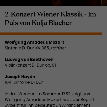
Laufzeit
1 Tag
2. Konzert Wiener Klassik - Im
Name
Dieses Cookie wird von Google
_gcl_aw
Puls von Kolja Blacher
Analytics installiert. Das Cookie
Anbieter
Google Ads
wird verwendet, um Informationen
darüber zu speichern, wie
Laufzeit
3 Monate
Besucher*innen eine Website
Wolfgang Amadeus Mozart
nutzen, und hilft bei der Erstellung
Sinfonie D-Dur KV 385,
Haffner
Dieses Cookie speichert
Zweck
eines Analyseberichts über die
Informationen zu Werbeklicks und
Performance der Website. Die
Ludwig van Beethoven
Zweck
dient der Zuordnung von
erhobenen Daten umfassen in
Violinkonzert D-Dur op. 61
Conversions zu Google Ads-
anonymisierter Form die Anzahl
Kampagnen.
der Besuche, die Quelle, aus der sie
Joseph Haydn
stammen, und die besuchten
Seiten.
104. Sinfonie D-Dur
Name
_gcl_dc
In drei Wochen im Sommer 1782 zeigt uns
Wolfgang Amadeus Mozart, was der Begriff
Anbieter
Google / DoubleClick
Name
_gat_UA-63561367-1
„Arbeit“ für ihn bedeutet: Ein Arrangement