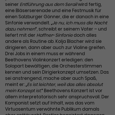
seiner
Entführung aus dem Serail
wird fertig,
Laufzeit
3 Monate
Anbieter
Google Analytics
eine Bläserserenade und eine Festmusik für
einen Salzburger Gönner, die er danach in eine
Dieses Cookie wird verwendet, um
Laufzeit
1 Minute
Sinfonie verwandelt. „
Je nu, ich muss die Nacht
Nutzerinteraktionen mit
dazu nehmen
“, schreibt er seinem Vater – und
Zweck
Werbeanzeigen zu messen und
Das ist ein von Google Analytics
liefert mit der
Haffner
-
Sinfonie
doch alles
Remarketing-Funktionen
gesetztes Cookie. Bestimmte
andere als Routine ab. Kolja Blacher wird sie
bereitzustellen.
Daten werden nur maximal einmal
dirigieren, dann aber auch zur Violine greifen.
pro Minute an Google Analytics
Zweck
gesendet. Solange es gesetzt ist,
Drei Jobs in einem muss er während
werden bestimmte
Beethovens Violinkonzert erledigen: den
Datenübertragungen
Solopart bewältigen, die Orchesterstimmen
Name
IDE
unterbunden.
kennen und sein Dirigierkonzept umsetzen. Das
Anbieter
Google / DoubleClick
sei anstrengend, mache aber auch Spaß,
meint er: „
Es ist leichter, weil das alles absolut
Laufzeit
1 Jahr
mein Konzept ist
.“ Beethovens Konzert ist vor
allem interpretatorisch sehr anspruchsvoll. Der
Dieses Cookie dient der Anzeige
Komponist setzt auf Inhalt, was das vom
personalisierter Werbung und
Virtuosentum verwöhnte Publikum damals
Zweck
misst die Wirksamkeit von