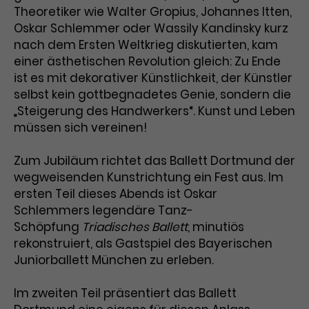
Theoretiker wie Walter Gropius, Johannes Itten,
Laufzeit
3 Monate
Anbieter
Google Analytics
Oskar Schlemmer oder Wassily Kandinsky kurz
nach dem Ersten Weltkrieg diskutierten, kam
Dieses Cookie wird verwendet, um
Laufzeit
1 Minute
einer ästhetischen Revolution gleich: Zu Ende
Nutzerinteraktionen mit
ist es mit dekorativer Künstlichkeit, der Künstler
Zweck
Werbeanzeigen zu messen und
Das ist ein von Google Analytics
selbst kein gottbegnadetes Genie, sondern die
Remarketing-Funktionen
gesetztes Cookie. Bestimmte
„Steigerung des Handwerkers“. Kunst und Leben
bereitzustellen.
Daten werden nur maximal einmal
müssen sich vereinen!
pro Minute an Google Analytics
Zweck
gesendet. Solange es gesetzt ist,
werden bestimmte
Zum Jubiläum richtet das Ballett Dortmund der
Datenübertragungen
wegweisenden Kunstrichtung ein Fest aus. Im
Name
IDE
unterbunden.
ersten Teil dieses Abends ist Oskar
Anbieter
Google / DoubleClick
Schlemmers legendäre Tanz-
Schöpfung
Triadisches Ballett
, minutiös
Laufzeit
1 Jahr
rekonstruiert, als Gastspiel des Bayerischen
Juniorballett München zu erleben.
Dieses Cookie dient der Anzeige
personalisierter Werbung und
Im zweiten Teil präsentiert das Ballett
Zweck
misst die Wirksamkeit von