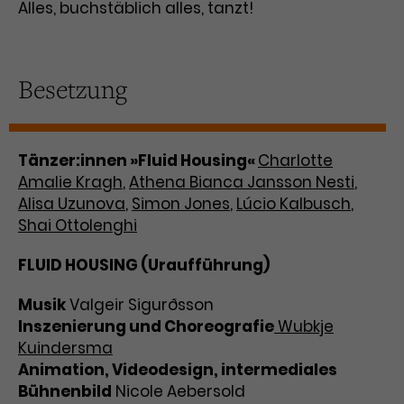
Alles, buchstäblich alles, tanzt!
Besetzung
Tänzer:innen »Fluid Housing«
Charlotte
Amalie Kragh
,
Athena Bianca Jansson Nesti
,
Alisa Uzunova
,
Simon Jones
,
Lúcio Kalbusch
,
Shai Ottolenghi
FLUID HOUSING (Uraufführung)
Musik
Valgeir Sigurðsson
Inszenierung und Choreografie
Wubkje
Kuindersma
Animation, Videodesign, intermediales
Bühnenbild
Nicole Aebersold