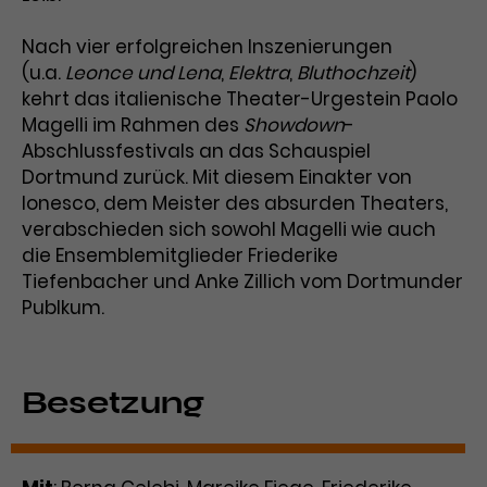
Laufzeit
1 Tag
Nach vier erfolgreichen Inszenierungen
(u.a.
Leonce und Lena
,
Elektra
,
Bluthochzeit
)
Name
Dieses Cookie wird von Google
_gcl_aw
kehrt das italienische Theater-Urgestein Paolo
Analytics installiert. Das Cookie
Magelli im Rahmen des
Showdown
-
Anbieter
Google Ads
wird verwendet, um Informationen
Abschlussfestivals an das Schauspiel
darüber zu speichern, wie
Dortmund zurück. Mit diesem Einakter von
Laufzeit
3 Monate
Besucher*innen eine Website
Ionesco, dem Meister des absurden Theaters,
nutzen, und hilft bei der Erstellung
Dieses Cookie speichert
verabschieden sich sowohl Magelli wie auch
Zweck
eines Analyseberichts über die
Informationen zu Werbeklicks und
Performance der Website. Die
die Ensemblemitglieder Friederike
Zweck
dient der Zuordnung von
erhobenen Daten umfassen in
Tiefenbacher und Anke Zillich vom Dortmunder
Conversions zu Google Ads-
anonymisierter Form die Anzahl
Publkum.
Kampagnen.
der Besuche, die Quelle, aus der sie
stammen, und die besuchten
Seiten.
Besetzung
Name
_gcl_dc
Anbieter
Google / DoubleClick
Name
_gat_UA-63561367-1