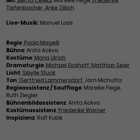
Mit
:
Berna Celebi
, Mareike Fiege,
Friederike
Tiefenbacher
,
Anke Zillich
Laufzeit
3 Monate
Anbieter
Google Analytics
Live-Musik:
Manuel Loos
Dieses Cookie wird verwendet, um
Laufzeit
1 Minute
Nutzerinteraktionen mit
Zweck
Werbeanzeigen zu messen und
Das ist ein von Google Analytics
Regie
:
Paolo Magelli
Remarketing-Funktionen
gesetztes Cookie. Bestimmte
Bühne
: Anita Ackva
bereitzustellen.
Daten werden nur maximal einmal
Kostüme
:
Mona Ulrich
pro Minute an Google Analytics
Zweck
gesendet. Solange es gesetzt ist,
Dramaturgie
:
Michael Eickhoff
,
Matthias Seier
werden bestimmte
Licht
:
Sibylle Stuck
Datenübertragungen
Ton
:
Gertfried Lammersdorf
Name
IDE
, Jörn Michutta
unterbunden.
Regieassistenz / Soufflage
: Mareike Fiege,
Anbieter
Google / DoubleClick
Ruth Ziegler
Bühnenbildassistenz
: Anita Ackva
Laufzeit
1 Jahr
Kostümassistenz
:
Friederike Wörner
Inspizienz
: Ralf Kubik
Dieses Cookie dient der Anzeige
personalisierter Werbung und
Zweck
misst die Wirksamkeit von