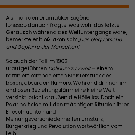
Benutzer*in wiedererkannt werden,
Marketing
und es wird Zugang zu
Laufzeit
2 Jahre
Diese Gruppe beinhaltet alle Scripte, die es uns
geschützten Bereichen gewährt.
Als man den Dramatiker Eugène
ermöglichen die Leistung unserer
Dieses Cookie wird von Google
Ionesco danach fragte, was wohl das letzte
Werbekampagnen zu analysieren und
Conversions zu messen. Außerdem helfen sie
Analytics installiert. Das Cookie
Geräusch während des Weltuntergangs wäre,
uns dabei Werbeanzeigen und Inhalte besser auf
wird verwendet, um
bemerkte er bloß lakonisch: „
die Interessen unserer Nutzer abzustimmen.
Das Gequatsche
Name
cookie_optin
Besucher*innen-, Sitzungs- und
und Geplärre der Menschen
.“
Cookie-Informationen
Name
Kampagnendaten zu berechnen
_gcl_au
Anbieter
TYPO3
Zweck
und die Nutzung der Website für
So auch der Fall im 1962
Anbieter
Google Ads
den Analysebericht der Website zu
uraufgeführten
Delirium zu Zweit
– einem
Laufzeit
1 Monat
verfolgen. Die Cookies speichern
raffiniert komponierten Meisterstück des
Laufzeit
3 Monate
Informationen anonym und weisen
bösen, absurden Humors: Während drinnen im
Enthält die gewählten Tracking-
eine zufallsgenerierte Nummer zu,
Zweck
Optin-Einstellungen.
endlosen Beziehungslärm eine kleine Welt
Wird von Google verwendet, um
um Besuche zu erkennen.
die Effizienz von Werbeanzeigen zu
versinkt, bricht draußen die Hölle los. Doch ein
messen und Conversions zu
Paar hält sich mit den mächtigen Ritualen ihrer
Zweck
speichern. Dieses Cookie hilft dabei
Eheschlachten und
nachzuvollziehen, ob Nutzer über
Meinungsverschiedenheiten Umsturz,
Name
_gid
Google-Anzeigen auf unsere
Bürgerkrieg und Revolution wortwörtlich vom
Website gelangt sind.
Anbieter
Google Analytics
Leib.