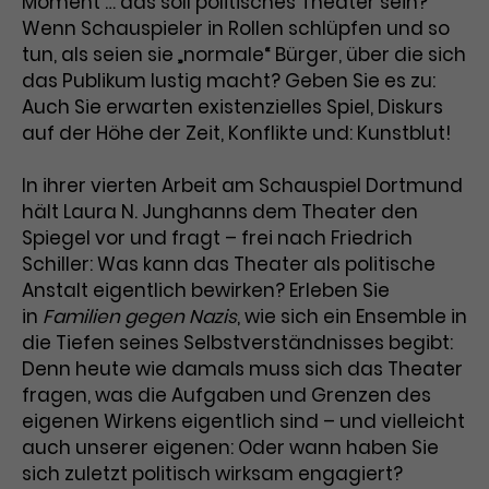
Moment … das soll politisches Theater sein?
Wenn Schauspieler in Rollen schlüpfen und so
Laufzeit
3 Monate
Anbieter
Google Analytics
tun, als seien sie „normale“ Bürger, über die sich
Dieses Cookie wird verwendet, um
das Publikum lustig macht? Geben Sie es zu:
Laufzeit
1 Minute
Nutzerinteraktionen mit
Auch Sie erwarten existenzielles Spiel, Diskurs
Zweck
Werbeanzeigen zu messen und
Das ist ein von Google Analytics
auf der Höhe der Zeit, Konflikte und: Kunstblut!
Remarketing-Funktionen
gesetztes Cookie. Bestimmte
bereitzustellen.
Daten werden nur maximal einmal
In ihrer vierten Arbeit am Schauspiel Dortmund
pro Minute an Google Analytics
hält Laura N. Junghanns dem Theater den
Zweck
gesendet. Solange es gesetzt ist,
Spiegel vor und fragt – frei nach Friedrich
werden bestimmte
Schiller: Was kann das Theater als politische
Datenübertragungen
Name
IDE
Anstalt eigentlich bewirken? Erleben Sie
unterbunden.
in
Familien gegen Nazis
, wie sich ein Ensemble in
Anbieter
Google / DoubleClick
die Tiefen seines Selbstverständnisses begibt:
Denn heute wie damals muss sich das Theater
Laufzeit
1 Jahr
fragen, was die Aufgaben und Grenzen des
eigenen Wirkens eigentlich sind – und vielleicht
Dieses Cookie dient der Anzeige
personalisierter Werbung und
auch unserer eigenen: Oder wann haben Sie
Zweck
misst die Wirksamkeit von
sich zuletzt politisch wirksam engagiert?