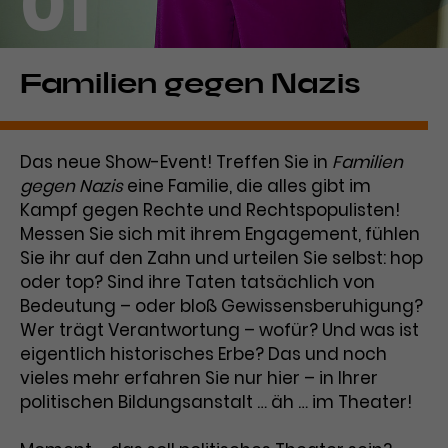
01
Laufzeit
1 Tag
Name
Dieses Cookie wird von Google
_gcl_aw
Familien gegen Nazis
Analytics installiert. Das Cookie
Anbieter
Google Ads
wird verwendet, um Informationen
darüber zu speichern, wie
Das neue Show-Event! Treffen Sie in
Familien
Laufzeit
3 Monate
Besucher*innen eine Website
gegen Nazis
eine Familie, die alles gibt im
nutzen, und hilft bei der Erstellung
Dieses Cookie speichert
Kampf gegen Rechte und Rechtspopulisten!
Zweck
eines Analyseberichts über die
Informationen zu Werbeklicks und
Performance der Website. Die
Messen Sie sich mit ihrem Engagement, fühlen
Zweck
dient der Zuordnung von
erhobenen Daten umfassen in
Sie ihr auf den Zahn und urteilen Sie selbst: hop
Conversions zu Google Ads-
anonymisierter Form die Anzahl
oder top? Sind ihre Taten tatsächlich von
Kampagnen.
der Besuche, die Quelle, aus der sie
Bedeutung – oder bloß Gewissensberuhigung?
stammen, und die besuchten
Wer trägt Verantwortung – wofür? Und was ist
Seiten.
eigentlich historisches Erbe? Das und noch
vieles mehr erfahren Sie nur hier – in Ihrer
Name
_gcl_dc
politischen Bildungsanstalt … äh … im Theater!
Anbieter
Google / DoubleClick
Name
_gat_UA-63561367-1