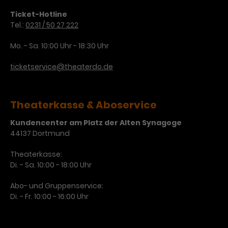
Ticket-Hotline
Laufzeit
3 Monate
Anbieter
Google Analytics
Tel.:
0231 / 50 27 222
Dieses Cookie wird verwendet, um
Laufzeit
1 Minute
Mo. - Sa. 10:00 Uhr - 18:30 Uhr
Nutzerinteraktionen mit
Zweck
Werbeanzeigen zu messen und
Das ist ein von Google Analytics
ticketservice@theaterdo.de
Remarketing-Funktionen
gesetztes Cookie. Bestimmte
bereitzustellen.
Daten werden nur maximal einmal
pro Minute an Google Analytics
Zweck
Theaterkasse & Aboservice
gesendet. Solange es gesetzt ist,
werden bestimmte
Kundencenter am Platz der Alten Synagoge
Datenübertragungen
Name
IDE
44137 Dortmund
unterbunden.
Anbieter
Google / DoubleClick
Theaterkasse:
Di. - Sa. 10:00 - 18:00 Uhr
Laufzeit
1 Jahr
Abo- und Gruppenservice:
Dieses Cookie dient der Anzeige
Di. - Fr. 10:00 - 16:00 Uhr
personalisierter Werbung und
Zweck
misst die Wirksamkeit von