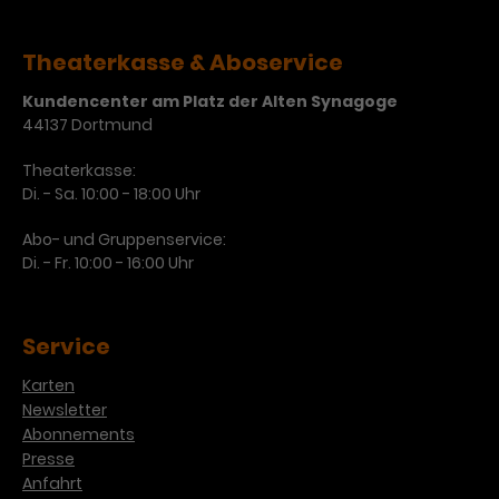
Laufzeit
3 Monate
Anbieter
Google Analytics
Theaterkasse & Aboservice
Dieses Cookie wird verwendet, um
Laufzeit
1 Minute
Kundencenter am Platz der Alten Synagoge
Nutzerinteraktionen mit
44137 Dortmund
Zweck
Werbeanzeigen zu messen und
Das ist ein von Google Analytics
Remarketing-Funktionen
gesetztes Cookie. Bestimmte
Theaterkasse:
bereitzustellen.
Daten werden nur maximal einmal
Di. - Sa. 10:00 - 18:00 Uhr
pro Minute an Google Analytics
Zweck
gesendet. Solange es gesetzt ist,
Abo- und Gruppenservice:
werden bestimmte
Di. - Fr. 10:00 - 16:00 Uhr
Datenübertragungen
Name
IDE
unterbunden.
Anbieter
Google / DoubleClick
Service
Laufzeit
1 Jahr
Karten
Newsletter
Dieses Cookie dient der Anzeige
Abonnements
personalisierter Werbung und
Presse
Zweck
misst die Wirksamkeit von
Anfahrt