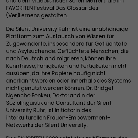
und dem Videokünstler Sören Meffert, die im
FAVORITEN Festival Das Glossar des
Laufzeit
1 Tag
(Ver)Lernens gestalten.
Name
Dieses Cookie wird von Google
_gcl_aw
Die Silent University Ruhr ist eine unabhängige
Analytics installiert. Das Cookie
Plattform zum Austausch von Wissen für
Anbieter
Google Ads
wird verwendet, um Informationen
Zugewanderte, insbesondere für Geflüchtete
darüber zu speichern, wie
Laufzeit
3 Monate
und Asylsuchende. Geflüchtete Menschen, die
Besucher*innen eine Website
nutzen, und hilft bei der Erstellung
nach Deutschland migrieren, können ihre
Dieses Cookie speichert
Zweck
eines Analyseberichts über die
Kenntnisse, Fähigkeiten und Fertigkeiten nicht
Informationen zu Werbeklicks und
Performance der Website. Die
ausüben, da ihre Papiere häufig nicht
Zweck
dient der Zuordnung von
erhobenen Daten umfassen in
anerkannt werden oder innerhalb des Systems
Conversions zu Google Ads-
anonymisierter Form die Anzahl
nicht genutzt werden können. Dr. Bridget
Kampagnen.
der Besuche, die Quelle, aus der sie
Ngencho Fonkeu, Doktorandin der
stammen, und die besuchten
Soziolinguistik und Consultant der Silent
Seiten.
University Ruhr, ist Initiatorin des
interkulturellen Frauen-Empowerment-
Name
_gcl_dc
Netzwerks der Silent University.
Anbieter
Google / DoubleClick
Name
_gat_UA-63561367-1