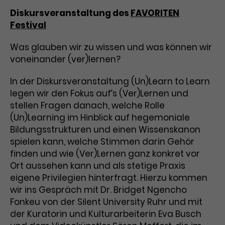
Benutzer*in wiedererkannt werden,
Marketing
Diskursveranstaltung des
FAVORITEN
und es wird Zugang zu
Laufzeit
2 Jahre
Festival
Diese Gruppe beinhaltet alle Scripte, die es uns
geschützten Bereichen gewährt.
ermöglichen die Leistung unserer
Dieses Cookie wird von Google
Werbekampagnen zu analysieren und
Was glauben wir zu wissen und was können wir
Conversions zu messen. Außerdem helfen sie
Analytics installiert. Das Cookie
uns dabei Werbeanzeigen und Inhalte besser auf
voneinander (ver)lernen?
wird verwendet, um
die Interessen unserer Nutzer abzustimmen.
Name
cookie_optin
Besucher*innen-, Sitzungs- und
In der Diskursveranstaltung (Un)Learn to Learn
Cookie-Informationen
Name
Kampagnendaten zu berechnen
_gcl_au
legen wir den Fokus auf’s (Ver)Lernen und
Anbieter
TYPO3
Zweck
und die Nutzung der Website für
stellen Fragen danach, welche Rolle
Anbieter
Google Ads
den Analysebericht der Website zu
Laufzeit
1 Monat
(Un)Learning im Hinblick auf hegemoniale
verfolgen. Die Cookies speichern
Laufzeit
3 Monate
Bildungsstrukturen und einen Wissenskanon
Informationen anonym und weisen
Enthält die gewählten Tracking-
eine zufallsgenerierte Nummer zu,
spielen kann, welche Stimmen darin Gehör
Zweck
Optin-Einstellungen.
Wird von Google verwendet, um
um Besuche zu erkennen.
finden und wie (Ver)Lernen ganz konkret vor
die Effizienz von Werbeanzeigen zu
Ort aussehen kann und als stetige Praxis
messen und Conversions zu
eigene Privilegien hinterfragt. Hierzu kommen
Zweck
speichern. Dieses Cookie hilft dabei
wir ins Gespräch mit Dr. Bridget Ngencho
nachzuvollziehen, ob Nutzer über
Name
_gid
Fonkeu von der Silent University Ruhr und mit
Google-Anzeigen auf unsere
der Kuratorin und Kulturarbeiterin Eva Busch
Website gelangt sind.
Anbieter
Google Analytics