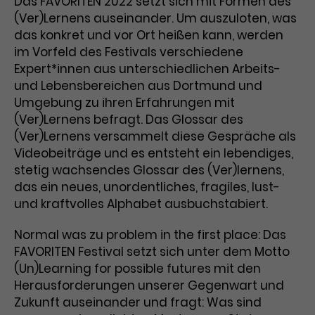
Das FAVORITEN 2022 setzt sich mit Formen des
(Ver)Lernens auseinander. Um auszuloten, was
Laufzeit
3 Monate
Anbieter
Google Analytics
das konkret und vor Ort heißen kann, werden
Dieses Cookie wird verwendet, um
im Vorfeld des Festivals verschiedene
Laufzeit
1 Minute
Nutzerinteraktionen mit
Expert*innen aus unterschiedlichen Arbeits-
Zweck
Werbeanzeigen zu messen und
Das ist ein von Google Analytics
und Lebensbereichen aus Dortmund und
Remarketing-Funktionen
gesetztes Cookie. Bestimmte
Umgebung zu ihren Erfahrungen mit
bereitzustellen.
Daten werden nur maximal einmal
(Ver)Lernens befragt. Das Glossar des
pro Minute an Google Analytics
(Ver)Lernens versammelt diese Gespräche als
Zweck
gesendet. Solange es gesetzt ist,
Videobeiträge und es entsteht ein lebendiges,
werden bestimmte
stetig wachsendes Glossar des (Ver)lernens,
Datenübertragungen
Name
IDE
das ein neues, unordentliches, fragiles, lust-
unterbunden.
und kraftvolles Alphabet ausbuchstabiert.
Anbieter
Google / DoubleClick
Normal was zu problem in the first place: Das
Laufzeit
1 Jahr
FAVORITEN Festival setzt sich unter dem Motto
(Un)Learning for possible futures mit den
Dieses Cookie dient der Anzeige
Herausforderungen unserer Gegenwart und
personalisierter Werbung und
Zukunft auseinander und fragt: Was sind
Zweck
misst die Wirksamkeit von