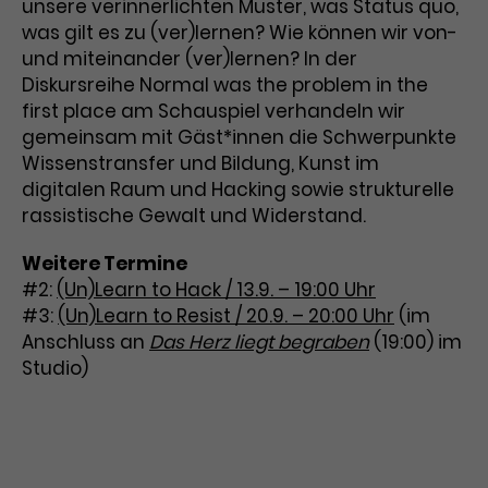
Werbekampagnen über
unsere verinnerlichten Muster, was Status quo,
verschiedene Websites hinweg.
was gilt es zu (ver)lernen? Wie können wir von-
und miteinander (ver)lernen? In der
Diskursreihe Normal was the problem in the
first place am Schauspiel verhandeln wir
gemeinsam mit Gäst*innen die Schwerpunkte
Wissenstransfer und Bildung, Kunst im
digitalen Raum und Hacking sowie strukturelle
rassistische Gewalt und Widerstand.
Weitere Termine
#2:
(Un)Learn to Hack / 13.9. – 19:00 Uhr
#3:
(Un)Learn to Resist / 20.9. – 20:00 Uhr
(im
Anschluss an
Das Herz liegt begraben
(19:00) im
Studio)