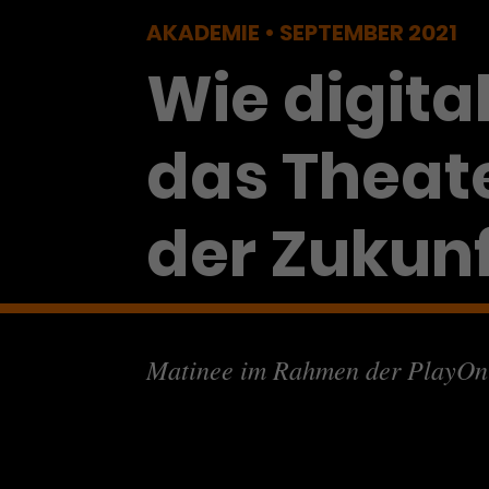
AKADEMIE • SEPTEMBER 2021
Wie digital
das Theat
der Zukunf
Matinee im Rahmen der PlayOn