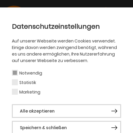
Datenschutzeinstellungen
Auf unserer Webseite werden Cookies verwendet.
Einige davon werden zwingend benötigt, während
OPER
es uns andere ermöglichen, Ihre Nutzererfahrung
We DO Opera! –
auf unserer Webseite zu verbessern.
OpernKids
Notwendig
Statistik
Marketing
Von 8 bis 15 Jahren
Im Nachwuchsclub von
We DO Opera!
Alle akzeptieren
bekommen Kinder die Möglichkeit, singend und
schauspielend die Bühne zu erobern. Unter
professioneller Anleitung und unterstützt von
Speichern & schließen