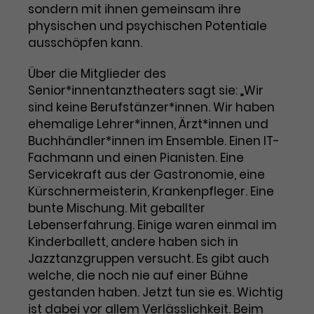
Benutzer*in wiedererkannt werden,
sondern mit ihnen gemeinsam ihre
Marketing
und es wird Zugang zu
physischen und psychischen Potentiale
Laufzeit
2 Jahre
Diese Gruppe beinhaltet alle Scripte, die es uns
geschützten Bereichen gewährt.
ausschöpfen kann.
ermöglichen die Leistung unserer
Dieses Cookie wird von Google
Werbekampagnen zu analysieren und
Conversions zu messen. Außerdem helfen sie
Analytics installiert. Das Cookie
Über die Mitglieder des
uns dabei Werbeanzeigen und Inhalte besser auf
wird verwendet, um
Senior*innentanztheaters sagt sie: „Wir
die Interessen unserer Nutzer abzustimmen.
Name
cookie_optin
Besucher*innen-, Sitzungs- und
sind keine Berufstänzer*innen. Wir haben
Cookie-Informationen
Name
Kampagnendaten zu berechnen
_gcl_au
ehemalige Lehrer*innen, Ärzt*innen und
Anbieter
TYPO3
Zweck
und die Nutzung der Website für
Buchhändler*innen im Ensemble. Einen IT-
Anbieter
Google Ads
den Analysebericht der Website zu
Fachmann und einen Pianisten. Eine
Laufzeit
1 Monat
verfolgen. Die Cookies speichern
Servicekraft aus der Gastronomie, eine
Laufzeit
3 Monate
Informationen anonym und weisen
Kürschnermeisterin, Krankenpfleger. Eine
Enthält die gewählten Tracking-
eine zufallsgenerierte Nummer zu,
Zweck
bunte Mischung. Mit geballter
Optin-Einstellungen.
Wird von Google verwendet, um
um Besuche zu erkennen.
Lebenserfahrung. Einige waren einmal im
die Effizienz von Werbeanzeigen zu
messen und Conversions zu
Kinderballett, andere haben sich in
Zweck
speichern. Dieses Cookie hilft dabei
Jazztanzgruppen versucht. Es gibt auch
nachzuvollziehen, ob Nutzer über
welche, die noch nie auf einer Bühne
Name
_gid
Google-Anzeigen auf unsere
gestanden haben. Jetzt tun sie es. Wichtig
Website gelangt sind.
ist dabei vor allem Verlässlichkeit. Beim
Anbieter
Google Analytics