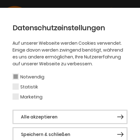
Datenschutzeinstellungen
Auf unserer Webseite werden Cookies verwendet.
Einige davon werden zwingend benötigt, während
BALLETT
es uns andere ermöglichen, Ihre Nutzererfahrung
auf unserer Webseite zu verbessern.
Barbara Huber
Notwendig
Statistik
Leitung Seniorentanztheater
Marketing
Barbara Huber war als Mathematik- und
Alle akzeptieren
Musiklehrerin beinahe vierzig Jahre im
Dortmunder Schuldienst tätig und hat in
Speichern & schließen
dieser Zeit wesentlich zum Brückenschlag