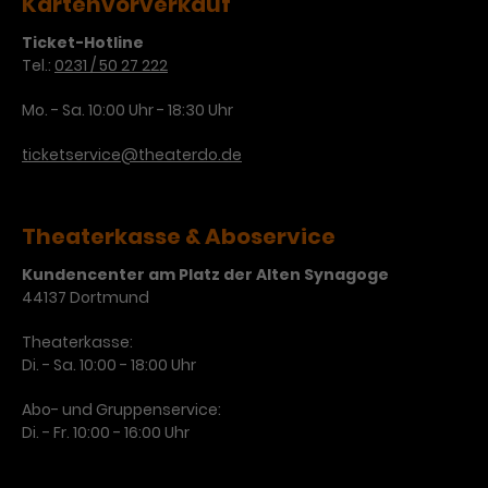
Kartenvorverkauf
Laufzeit
3 Monate
Anbieter
Google Analytics
Ticket-Hotline
Tel.:
0231 / 50 27 222
Dieses Cookie wird verwendet, um
Laufzeit
1 Minute
Nutzerinteraktionen mit
Mo. - Sa. 10:00 Uhr - 18:30 Uhr
Zweck
Werbeanzeigen zu messen und
Das ist ein von Google Analytics
Remarketing-Funktionen
gesetztes Cookie. Bestimmte
ticketservice@theaterdo.de
bereitzustellen.
Daten werden nur maximal einmal
pro Minute an Google Analytics
Zweck
gesendet. Solange es gesetzt ist,
Theaterkasse & Aboservice
werden bestimmte
Datenübertragungen
Kundencenter am Platz der Alten Synagoge
Name
IDE
unterbunden.
44137 Dortmund
Anbieter
Google / DoubleClick
Theaterkasse:
Di. - Sa. 10:00 - 18:00 Uhr
Laufzeit
1 Jahr
Abo- und Gruppenservice:
Dieses Cookie dient der Anzeige
Di. - Fr. 10:00 - 16:00 Uhr
personalisierter Werbung und
Zweck
misst die Wirksamkeit von