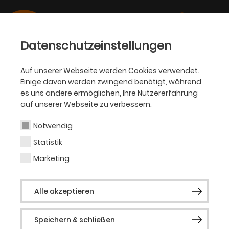
Datenschutzeinstellungen
Auf unserer Webseite werden Cookies verwendet.
Einige davon werden zwingend benötigt, während
OPER
es uns andere ermöglichen, Ihre Nutzererfahrung
auf unserer Webseite zu verbessern.
Christoph Winkler
Notwendig
Statistik
Regisseur
Marketing
Christoph Winkler, 1967 in Torgau geboren,
Alle akzeptieren
gilt als einer der vielseitigsten
Choreografen Deutschlands. Seine Arbeit
Speichern & schließen
umfasst ein weites Spektrum von