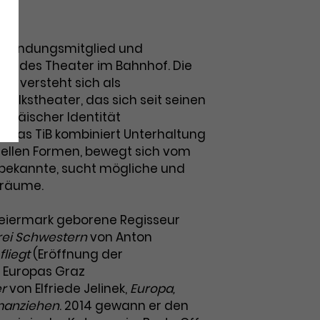
t Gründungsmitglied und
iter des Theater im Bahnhof. Die
pe versteht sich als
Volkstheater, das sich seit seinen
opäischer Identität
. Das TiB kombiniert Unterhaltung
ellen Formen, bewegt sich vom
bekannte, sucht mögliche und
lräume.
Steiermark geborene Regisseur
rei Schwestern
von Anton
fliegt
(Eröffnung der
 Europas Graz
r
von Elfriede Jelinek,
Europa,
anziehen
. 2014 gewann er den