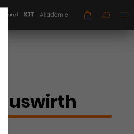
KJT
Akademie
uspiel
Hauswirth