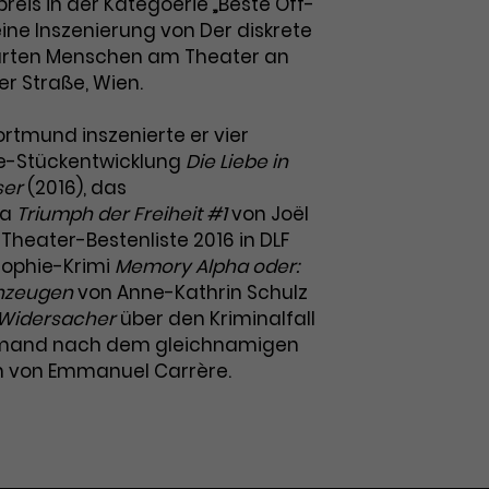
eis in der Kategoerie „Beste Off-
eine Inszenierung von Der diskrete
rten Menschen am Theater an
r Straße, Wien.
rtmund inszenierte er vier
pe-Stückentwicklung
Die Liebe in
ser
(2016), das
ma
Triumph der Freiheit #1
von Joël
Theater-Bestenliste 2016 in DLF
osophie-Krimi
Memory Alpha oder:
enzeugen
von Anne-Kathrin Schulz
 Widersacher
über den Kriminalfall
mand nach dem gleichnamigen
 von Emmanuel Carrère.