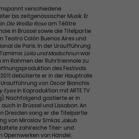
 umspannt verschiedene
lter bis zeitgenössischer Musik. Er
 in
Die Weiße Rose
am Téâtre
aie in Brüssel sowie die Titelpartie
 Teatro Colón Buenos Aires und
onal de Paris. In der Uraufführung
-Tamimis
Leila und Madschnun
war
 im Rahmen der Ruhrtriennale zu
röffnungsproduktion des Festivals
011 debütierte er in der Hauptrolle
 Uraufführung von Oscar Bianchis
y
Eyes
in Koproduktion mit ARTE TV
). Nachfolgend gastierte er in
 auch in Brüssel und Lissabon. An
n Dresden sang er die Titelpartie
ung von Miroslav Srnkas
Jakub
staltete zahlreiche Titel- und
en Opernwerken von Händel,