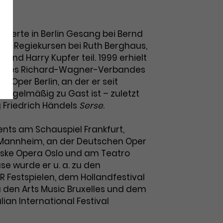
dierte in Berlin Gesang bei Bernd
an Regiekursen bei Ruth Berghaus,
 und Harry Kupfer teil. 1999 erhielt
um des Richard-Wagner-Verbandes
 Oper Berlin, an der er seit
regelmäßig zu Gast ist – zuletzt
rg Friedrich Händels
Serse
.
ts am Schauspiel Frankfurt,
 Mannheim, an der Deutschen Oper
orske Opera Oslo und am Teatro
se wurde er u. a. zu den
 Festspielen, dem Hollandfestival
 den Arts Music Bruxelles und dem
ian International Festival