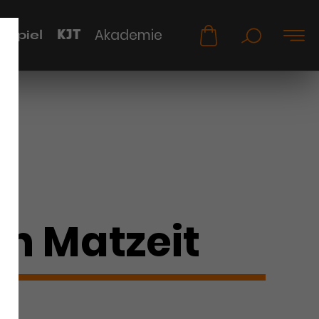
KJT
Akademie
uspiel
n Matzeit