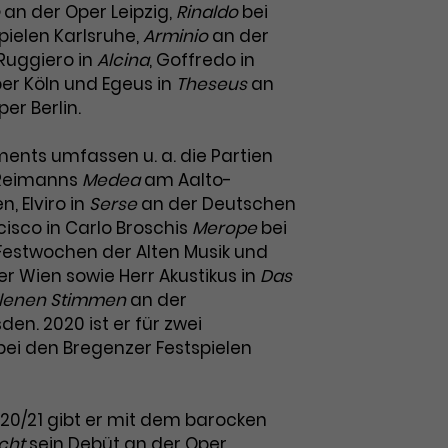
an der Oper Leipzig,
Rinaldo
bei
pielen Karlsruhe,
Arminio
an der
 Ruggiero
in
Alcina
, Goffredo in
er Köln und Egeus in
Theseus
an
er Berlin.
nts umfassen u. a. die Partien
t Reimanns
Medea
am Aalto-
, Elviro in
Serse
an der Deutschen
cisco in Carlo Broschis
Merope
bei
Festwochen der Alten Musik und
r Wien sowie Herr Akustikus in
Das
hlenen Stimmen
an der
en. 2020 ist er für zwei
ei den Bregenzer Festspielen
2020/21 gibt er mit dem barocken
cht
sein Debüt an der Oper