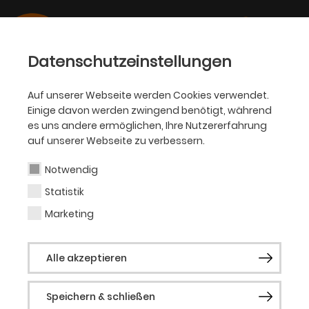
Datenschutzeinstellungen
Auf unserer Webseite werden Cookies verwendet.
Einige davon werden zwingend benötigt, während
PHILHARMONIKER
es uns andere ermöglichen, Ihre Nutzererfahrung
auf unserer Webseite zu verbessern.
Lucie Leguay
Notwendig
Statistik
Dirigentin (Gast)
Marketing
Die französische Dirigentin Lucie Leguay
Alle akzeptieren
gehört zu den interessantesten jungen
Dirigentinnen und stand bereits am Pult
Speichern & schließen
von zahlreichen großen deutschen und