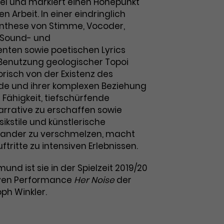
vel und markiert einen Höhepunkt
en Arbeit. In einer eindringlich
nthese von Stimme, Vocoder,
 Sound- und
ten sowie poetischen Lyrics
r Benutzung geologischer Topoi
risch von der Existenz des
de und ihrer komplexen Beziehung
 Fähigkeit, tiefschürfende
arrative zu erschaffen sowie
ikstile und künstlerische
inander zu verschmelzen, macht
ftritte zu intensiven Erlebnissen.
nd ist sie in der Spielzeit 2019/20
tiven Performance
Her Noise
der
ph Winkler.