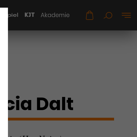
KJT
Akademie
uspiel
ecia Dalt