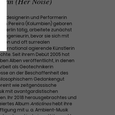
erin (Her Noise)
ounddesignerin und Performerin
80 in Pereira (Kolumbien) geboren
n Berlin tätig, arbeitete zunächst
 Ingenieurin, bevor sie sich mit
ellen und oft surrealen
international agierende Künstlerin
hte. Seit ihrem Debüt 2005 hat
ben Alben veröffentlicht, in denen
 Arbeit als Geotechnikerin
esse an der Beschaffenheit des
hilosophischem Gedankengut
ereint wie zeitgenössische
sik mit avantgardistischen
n. Ihr 2018 herausgebrachtes und
feiertes Album
Anticlines
hebt ihre
ftigung mit u. a. Ambient-Musik