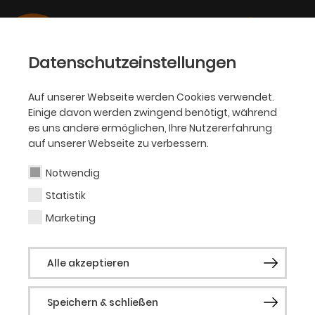
Datenschutzeinstellungen
Auf unserer Webseite werden Cookies verwendet.
Einige davon werden zwingend benötigt, während
PHILHARMONIKER
es uns andere ermöglichen, Ihre Nutzererfahrung
auf unserer Webseite zu verbessern.
Martynas Levickis
Notwendig
Statistik
Gastsolist (Akkordeon)
Marketing
Die atemberaubende Karriere von
Alle akzeptieren
Martynas Levickis wäre nicht möglich
gewesen ohne die Qualität des litauischen
Speichern & schließen
Musikschulwesens. Levickis 1990 wurde in