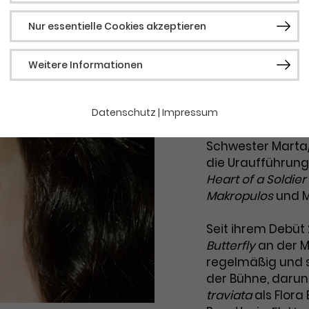
Gast Oper
Nur essentielle Cookies akzeptieren
Die in Tel Aviv (
Maya Lahyani ist
Notwendig
Weitere Informationen
Adler Fellowship
Notwendige Cookies werden für grundlegende
Opera, an der sie
Funktionen der Webseite benötigt. Dadurch ist
gewährleistet, dass die Webseite einwandfrei
West
(ML: Nicola L
Datenschutz
|
Impressum
funktioniert.
weitere Partien w
Schwester Marta
Cookie-Informationen
Name
fe_typo_user / PHPSESSID
die Uraufführung
Anbieter
TYPO3
Heart of a Soldier
Statistik
Makropulos
und Ma
Laufzeit
1 Woche
Diese Gruppe beinhaltet alle Skripte für analytisches
Tracking und zugehörige Cookies. Es hilft uns die
Seit ihrem Debüt 
Dieses Cookie ist ein Standard-Session-
Nutzererfahrung der Website zu verbessern.
Butterfly
an der M
Cookie von TYPO3. Es speichert im Falle
regelmäßig und s
Cookie-Informationen
Name
_ga
eines Benutzer*in-Logins die Session-ID. So
der Bühne, darun
Zweck
kann der eingeloggte Benutzer*in
Anbieter
Google Analytics
traviata
als Flora 
wiedererkannt werden, und es wird