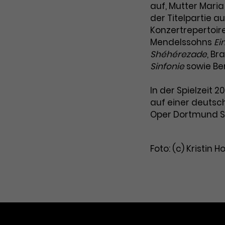
auf, Mutter Maria
Dieses Cookie wird von Google Analytics
Name
_gcl_aw
der Titelpartie a
installiert. Das Cookie wird verwendet, um
Konzertrepertoir
Informationen darüber zu speichern, wie
Anbieter
Google Ads
Mendelssohns
Ei
Besucher*innen eine Website nutzen, und
hilft bei der Erstellung eines
Shéhérezade
, Br
Laufzeit
3 Monate
Zweck
Analyseberichts über die Performance der
Sinfonie
sowie Be
Website. Die erhobenen Daten umfassen
Dieses Cookie speichert Informationen zu
in anonymisierter Form die Anzahl der
Zweck
Werbeklicks und dient der Zuordnung von
In der Spielzeit 
Besuche, die Quelle, aus der sie stammen,
Conversions zu Google Ads-Kampagnen.
auf einer deutsc
und die besuchten Seiten.
Oper Dortmund S
Name
_gcl_dc
Foto: (c) Kristin
Name
_gat_UA-63561367-1
Anbieter
Google / DoubleClick
Anbieter
Google Analytics
Laufzeit
3 Monate
Laufzeit
1 Minute
Dieses Cookie wird verwendet, um
Das ist ein von Google Analytics gesetztes
Nutzerinteraktionen mit Werbeanzeigen