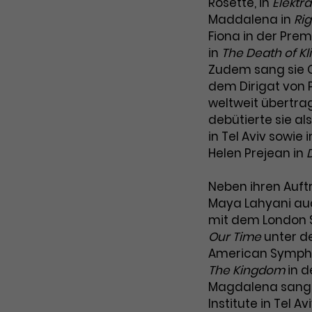
Marketing
Rosette, in
Elektra
Zugang zu geschützten Bereichen
Laufzeit
2 Jahre
Maddalena in
Rig
gewährt.
Diese Gruppe beinhaltet alle Scripte, die es uns
ermöglichen die Leistung unserer Werbekampagnen zu
Fiona in der Pre
Dieses Cookie wird von Google Analytics
analysieren und Conversions zu messen. Außerdem
in
The Death of Kl
helfen sie uns dabei Werbeanzeigen und Inhalte besser
installiert. Das Cookie wird verwendet, um
auf die Interessen unserer Nutzer abzustimmen.
Zudem sang sie 
Besucher*innen-, Sitzungs- und
dem Dirigat von P
Name
cookie_optin
Kampagnendaten zu berechnen und die
Cookie-Informationen
Name
_gcl_au
weltweit übertr
Zweck
Nutzung der Website für den
Anbieter
TYPO3
debütierte sie a
Analysebericht der Website zu verfolgen.
Anbieter
Google Ads
in Tel Aviv sowi
Die Cookies speichern Informationen
Laufzeit
1 Monat
anonym und weisen eine zufallsgenerierte
Helen Prejean in
Laufzeit
3 Monate
Nummer zu, um Besuche zu erkennen.
Enthält die gewählten Tracking-Optin-
Zweck
Wird von Google verwendet, um die
Neben ihren Auftr
Einstellungen.
Effizienz von Werbeanzeigen zu messen
Maya Lahyani auch
und Conversions zu speichern. Dieses
mit dem London 
Zweck
Cookie hilft dabei nachzuvollziehen, ob
Name
_gid
Our Time
unter de
Nutzer über Google-Anzeigen auf unsere
American Sympho
Website gelangt sind.
Anbieter
Google Analytics
The Kingdom
in d
Magdalena sang. 
Laufzeit
1 Tag
Institute in Tel Av