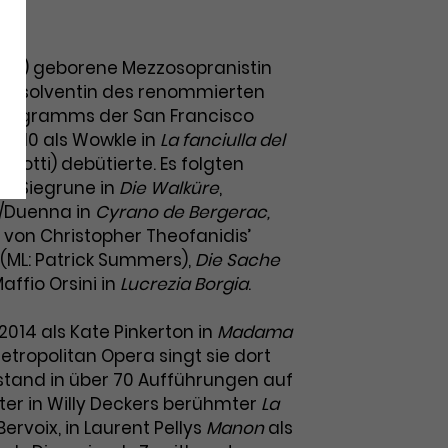
Israel) geborene Mezzosopranistin
 Absolventin des renommierten
 Programms der San Francisco
 2010 als Wowkle in
La fanciulla del
uisotti) debütierte. Es folgten
ie Siegrune in
Die Walküre
,
/Duenna in
Cyrano de Bergerac,
 von Christopher Theofanidisʼ
(ML: Patrick Summers),
Die Sache
ffio Orsini in
Lucrezia Borgia
.
2014 als Kate Pinkerton in
Madama
etropolitan Opera singt sie dort
tand in über 70 Aufführungen auf
ter in Willy Deckers berühmter
La
Bervoix, in Laurent Pellys
Manon
als