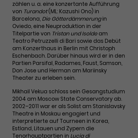
zählen u. a. eine konzertante Aufführung
Laufzeit
1 Tag
von
Turandot
(ML: Kazushi Ono) in
Barcelona,
Die Götterdämmerung
in
Name
Dieses Cookie wird von Google
_gcl_aw
Oviedo, eine Neuproduktion in der
Analytics installiert. Das Cookie
Titelpartie von
Tristan und Isolde
am
Anbieter
Google Ads
wird verwendet, um Informationen
Teatro Petruzzelli di Bari sowie das Debüt
darüber zu speichern, wie
am Konzerthaus in Berlin mit Christoph
Laufzeit
3 Monate
Besucher*innen eine Website
Eschenbach. Darüber hinaus wird er in den
nutzen, und hilft bei der Erstellung
Partien Parsifal, Radames, Faust, Samson,
Dieses Cookie speichert
Zweck
eines Analyseberichts über die
Don Jose und Herman am Mariinsky
Informationen zu Werbeklicks und
Performance der Website. Die
Zweck
dient der Zuordnung von
Theater zu erleben sein.
erhobenen Daten umfassen in
Conversions zu Google Ads-
anonymisierter Form die Anzahl
Kampagnen.
Mikhail Vekua schloss sein Gesangstudium
der Besuche, die Quelle, aus der sie
2004 am Moscow State Conservatory ab.
stammen, und die besuchten
Seiten.
2002–2011 war er als Solist am Stanislavsky
Theatre in Moskau engagiert und
Name
_gcl_dc
interpretierte auf Tourneen in Korea,
Estland, Litauen und Zypern die
Anbieter
Google / DoubleClick
Name
_gat_UA-63561367-1
Tenorhauptpartien in
Lucia di