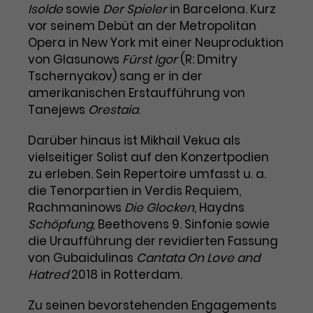
Benutzer*in wiedererkannt werden,
Isolde
sowie
Der Spieler
in Barcelona. Kurz
Marketing
und es wird Zugang zu
vor seinem Debüt an der Metropolitan
Laufzeit
2 Jahre
Diese Gruppe beinhaltet alle Scripte, die es uns
geschützten Bereichen gewährt.
Opera in New York mit einer Neuproduktion
ermöglichen die Leistung unserer
Dieses Cookie wird von Google
Werbekampagnen zu analysieren und
von Glasunows
Fürst Igor
(R: Dmitry
Conversions zu messen. Außerdem helfen sie
Analytics installiert. Das Cookie
Tschernyakov) sang er in der
uns dabei Werbeanzeigen und Inhalte besser auf
wird verwendet, um
die Interessen unserer Nutzer abzustimmen.
amerikanischen Erstaufführung von
Name
cookie_optin
Besucher*innen-, Sitzungs- und
Tanejews
Orestaia
.
Cookie-Informationen
Name
Kampagnendaten zu berechnen
_gcl_au
Anbieter
TYPO3
Zweck
und die Nutzung der Website für
Darüber hinaus ist Mikhail Vekua als
Anbieter
Google Ads
den Analysebericht der Website zu
vielseitiger Solist auf den Konzertpodien
Laufzeit
1 Monat
verfolgen. Die Cookies speichern
zu erleben. Sein Repertoire umfasst u. a.
Laufzeit
3 Monate
Informationen anonym und weisen
die Tenorpartien in Verdis Requiem,
Enthält die gewählten Tracking-
eine zufallsgenerierte Nummer zu,
Zweck
Rachmaninows
Die Glocken
, Haydns
Optin-Einstellungen.
Wird von Google verwendet, um
um Besuche zu erkennen.
Schöpfung,
die Effizienz von Werbeanzeigen zu
Beethovens 9. Sinfonie sowie
messen und Conversions zu
die Uraufführung der revidierten Fassung
Zweck
speichern. Dieses Cookie hilft dabei
von Gubaidulinas
Cantata On Love and
nachzuvollziehen, ob Nutzer über
Hatred
2018 in Rotterdam.
Name
_gid
Google-Anzeigen auf unsere
Website gelangt sind.
Zu seinen bevorstehenden Engagements
Anbieter
Google Analytics