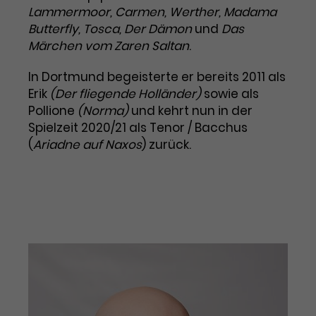
Lammermoor, Carmen, Werther, Madama
Laufzeit
3 Monate
Anbieter
Google Analytics
Butterfly, Tosca, Der Dämon
und
Das
Märchen vom Zaren Saltan
.
Dieses Cookie wird verwendet, um
Laufzeit
1 Minute
Nutzerinteraktionen mit
In Dortmund begeisterte er bereits 2011 als
Zweck
Werbeanzeigen zu messen und
Das ist ein von Google Analytics
Erik
(Der fliegende Holländer)
sowie als
Remarketing-Funktionen
gesetztes Cookie. Bestimmte
Pollione
(Norma)
und kehrt nun in der
bereitzustellen.
Daten werden nur maximal einmal
Spielzeit 2020/21 als Tenor / Bacchus
pro Minute an Google Analytics
Zweck
(
Ariadne auf Naxos
) zurück.
gesendet. Solange es gesetzt ist,
werden bestimmte
Datenübertragungen
Name
IDE
unterbunden.
Anbieter
Google / DoubleClick
Laufzeit
1 Jahr
Dieses Cookie dient der Anzeige
personalisierter Werbung und
Zweck
misst die Wirksamkeit von