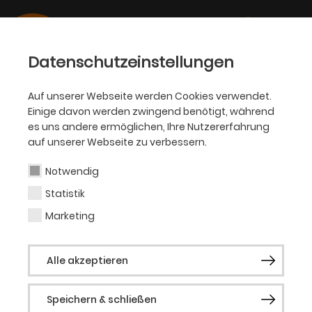
Datenschutzeinstellungen
Auf unserer Webseite werden Cookies verwendet.
Einige davon werden zwingend benötigt, während
OPER
es uns andere ermöglichen, Ihre Nutzererfahrung
auf unserer Webseite zu verbessern.
Mikhail Vekua
Notwendig
Statistik
Gast Oper
Marketing
Mikhail Vekua ist seit 2013 festes
Alle akzeptieren
Ensemblemitglied am Mariinsky Theater
St. Petersburg, wo er 2012 unter Valery
Speichern & schließen
Gergiev als Loge (
Das Rheingold
)